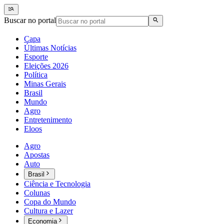
Buscar no portal
Capa
Últimas Notícias
Esporte
Eleições 2026
Política
Minas Gerais
Brasil
Mundo
Agro
Entretenimento
Eloos
Agro
Apostas
Auto
Brasil
Ciência e Tecnologia
Colunas
Copa do Mundo
Cultura e Lazer
Economia