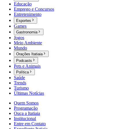
Educação
Emprego e Concursos
Entretenimento
Esportes
Games
Gastronomia
Jogos
Meio Ambiente
Mundo
Orações Itatiaia
Podcasts
Pets e Animais
Política
Saúde
Trends
Turismo
Últimas Notícias
Quem Somos
Programação
Ouça a Itatiaia
Institucional
Entre em Contato
Expediente Itatiaia