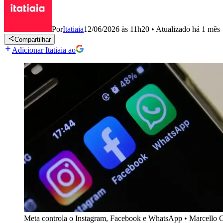
Por
Itatiaia
12/06/2026 às 11h20
•
Atualizado
há 1 mês
Compartilhar
Adicionar Itatiaia ao
Meta controla o Instagram, Facebook e WhatsApp
•
Marcello C