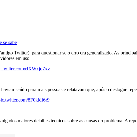
e se sabe
ntigo Twitter), para questionar se o erro era generalizado. As principa
rvidores em uso.
c.twitter.com/rIXWxjq7xv
s haviam caído para mais pessoas e relatavam que, após o deslogue rep
pic.twitter.com/8F0kldf6r9
vulgados maiores detalhes técnicos sobre as causas do problema. A rep