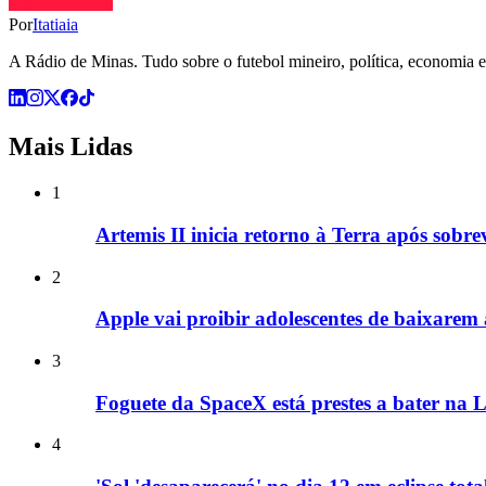
Por
Itatiaia
A Rádio de Minas. Tudo sobre o futebol mineiro, política, economia e 
Mais Lidas
1
Artemis II inicia retorno à Terra após sobre
2
Apple vai proibir adolescentes de baixarem 
3
Foguete da SpaceX está prestes a bater na L
4