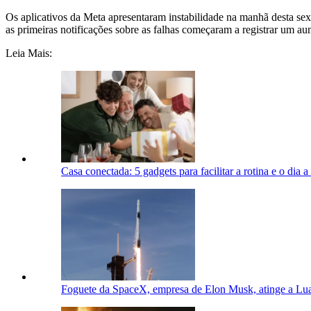
Os aplicativos da Meta apresentaram instabilidade na manhã desta s
as primeiras notificações sobre as falhas começaram a registrar um a
Leia Mais:
Casa conectada: 5 gadgets para facilitar a rotina e o dia a
Foguete da SpaceX, empresa de Elon Musk, atinge a Lua 