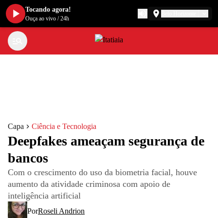
Tocando agora!
Belo Horizonte
Ouça ao vivo
/
24h
Capa
Ciência e Tecnologia
Deepfakes ameaçam segurança de
bancos
Com o crescimento do uso da biometria facial, houve
aumento da atividade criminosa com apoio de
inteligência artificial
Por
Roseli Andrion