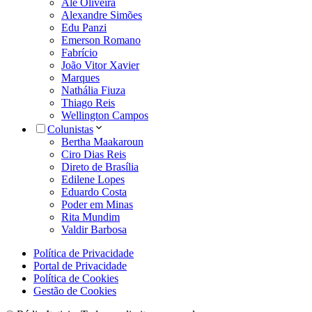
Alê Oliveira
Alexandre Simões
Edu Panzi
Emerson Romano
Fabrício
João Vitor Xavier
Marques
Nathália Fiuza
Thiago Reis
Wellington Campos
Colunistas
Bertha Maakaroun
Ciro Dias Reis
Direto de Brasília
Edilene Lopes
Eduardo Costa
Poder em Minas
Rita Mundim
Valdir Barbosa
Política de Privacidade
Portal de Privacidade
Política de Cookies
Gestão de Cookies