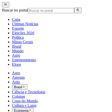
Buscar no portal
Capa
Últimas Notícias
Esporte
Eleições 2026
Política
Minas Gerais
Brasil
Mundo
Agro
Entretenimento
Eloos
Agro
Apostas
Auto
Brasil
Ciência e Tecnologia
Colunas
Copa do Mundo
Cultura e Lazer
Economia