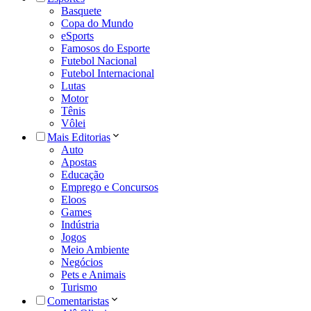
Basquete
Copa do Mundo
eSports
Famosos do Esporte
Futebol Nacional
Futebol Internacional
Lutas
Motor
Tênis
Vôlei
Mais Editorias
Auto
Apostas
Educação
Emprego e Concursos
Eloos
Games
Indústria
Jogos
Meio Ambiente
Negócios
Pets e Animais
Turismo
Comentaristas