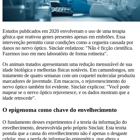
Estudos publicados em 2020 envolveram o uso de uma terapia
gênica que reativou genes presentes apenas em embriões. Essa
intervenção permitiu curar condições como a cegueira causada por
danos no nervo óptico. Sinclair enfatizou: "Não é ficção científica.
Fazemos isso em meu laboratório de forma rotineira".
Os animais tratados apresentaram uma redução mensurável de sua
idade biológica e melhorias físicas notáveis. Em camundongos, um
tratamento de quatro semanas com um coquetel molecular produziu
marcadores de juventude. Em macacos, o rejuvenescimento do
nervo óptico também foi evidente. Sinclair explicou: "Você pode
mapear se o nervo óptico rejuvenesce, e os dados mostram que a
idade retrocede".
O epigenoma como chave do envelhecimento
O fundamento desses experimentos é a teoria da informação do
envelhecimento, desenvolvida pelo próprio Sinclair. Esta teoria
postula que a causa do envelhecimento não é apenas o desgaste
celular, mas a perda de informação epigenética, que altera a