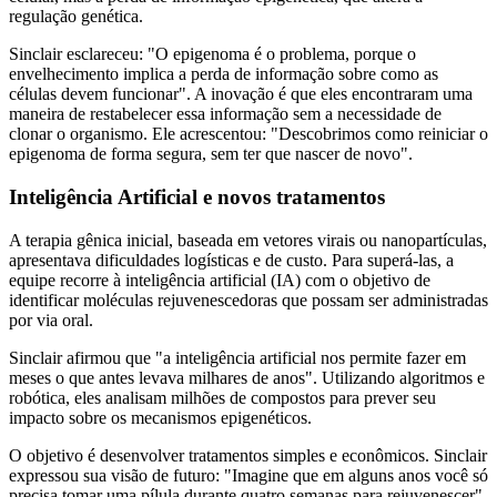
regulação genética.
Sinclair esclareceu: "O epigenoma é o problema, porque o
envelhecimento implica a perda de informação sobre como as
células devem funcionar". A inovação é que eles encontraram uma
maneira de restabelecer essa informação sem a necessidade de
clonar o organismo. Ele acrescentou: "Descobrimos como reiniciar o
epigenoma de forma segura, sem ter que nascer de novo".
Inteligência Artificial e novos tratamentos
A terapia gênica inicial, baseada em vetores virais ou nanopartículas,
apresentava dificuldades logísticas e de custo. Para superá-las, a
equipe recorre à inteligência artificial (IA) com o objetivo de
identificar moléculas rejuvenescedoras que possam ser administradas
por via oral.
Sinclair afirmou que "a inteligência artificial nos permite fazer em
meses o que antes levava milhares de anos". Utilizando algoritmos e
robótica, eles analisam milhões de compostos para prever seu
impacto sobre os mecanismos epigenéticos.
O objetivo é desenvolver tratamentos simples e econômicos. Sinclair
expressou sua visão de futuro: "Imagine que em alguns anos você só
precisa tomar uma pílula durante quatro semanas para rejuvenescer".