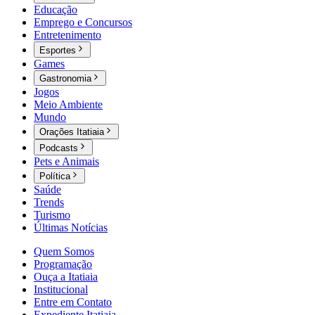
Educação
Emprego e Concursos
Entretenimento
Esportes
Games
Gastronomia
Jogos
Meio Ambiente
Mundo
Orações Itatiaia
Podcasts
Pets e Animais
Política
Saúde
Trends
Turismo
Últimas Notícias
Quem Somos
Programação
Ouça a Itatiaia
Institucional
Entre em Contato
Expediente Itatiaia