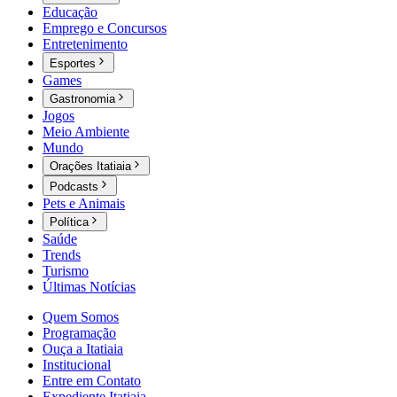
Educação
Emprego e Concursos
Entretenimento
Esportes
Games
Gastronomia
Jogos
Meio Ambiente
Mundo
Orações Itatiaia
Podcasts
Pets e Animais
Política
Saúde
Trends
Turismo
Últimas Notícias
Quem Somos
Programação
Ouça a Itatiaia
Institucional
Entre em Contato
Expediente Itatiaia