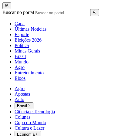
Buscar no portal
Capa
Últimas Notícias
Esporte
Eleições 2026
Política
Minas Gerais
Brasil
Mundo
Agro
Entretenimento
Eloos
Agro
Apostas
Auto
Brasil
Ciência e Tecnologia
Colunas
Copa do Mundo
Cultura e Lazer
Economia