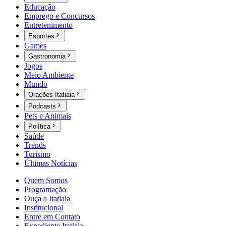
Educação
Emprego e Concursos
Entretenimento
Esportes
Games
Gastronomia
Jogos
Meio Ambiente
Mundo
Orações Itatiaia
Podcasts
Pets e Animais
Política
Saúde
Trends
Turismo
Últimas Notícias
Quem Somos
Programação
Ouça a Itatiaia
Institucional
Entre em Contato
Expediente Itatiaia