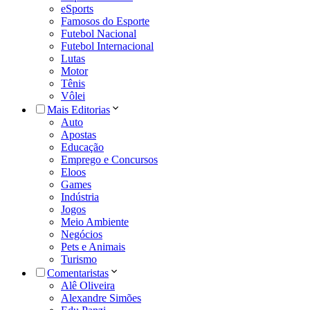
eSports
Famosos do Esporte
Futebol Nacional
Futebol Internacional
Lutas
Motor
Tênis
Vôlei
Mais Editorias
Auto
Apostas
Educação
Emprego e Concursos
Eloos
Games
Indústria
Jogos
Meio Ambiente
Negócios
Pets e Animais
Turismo
Comentaristas
Alê Oliveira
Alexandre Simões