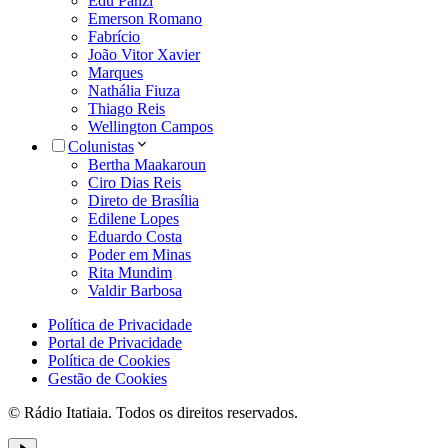
Edu Panzi
Emerson Romano
Fabrício
João Vitor Xavier
Marques
Nathália Fiuza
Thiago Reis
Wellington Campos
Colunistas
Bertha Maakaroun
Ciro Dias Reis
Direto de Brasília
Edilene Lopes
Eduardo Costa
Poder em Minas
Rita Mundim
Valdir Barbosa
Política de Privacidade
Portal de Privacidade
Política de Cookies
Gestão de Cookies
© Rádio Itatiaia. Todos os direitos reservados.