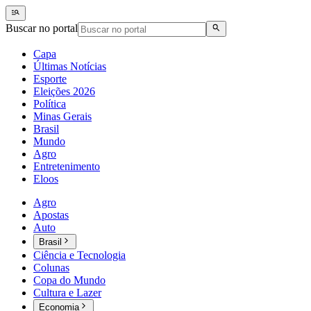
Buscar no portal
Capa
Últimas Notícias
Esporte
Eleições 2026
Política
Minas Gerais
Brasil
Mundo
Agro
Entretenimento
Eloos
Agro
Apostas
Auto
Brasil
Ciência e Tecnologia
Colunas
Copa do Mundo
Cultura e Lazer
Economia