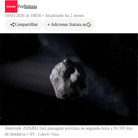
Por
Itatiaia
18/05/2026 às 18h56
•
Atualizado
há 2 meses
Compartilhar
Adicionar Itatiaia ao
Asteroide 2026JH2 fará passagem próxima na segunda-feira a 91.593 km
de distância
•
JPL - Caltech / Nasa