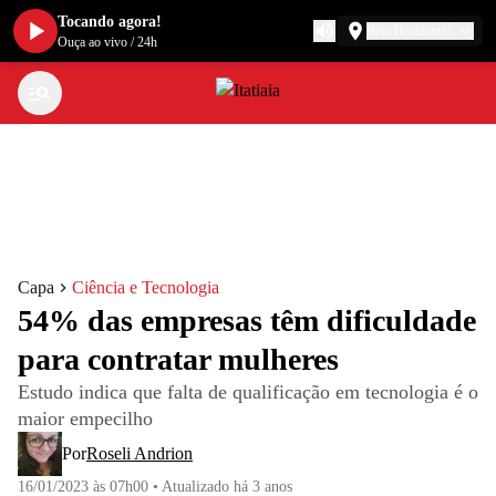
Tocando agora!
Belo Horizonte
Ouça ao vivo
/
24h
Capa
Ciência e Tecnologia
54% das empresas têm dificuldade
para contratar mulheres
Estudo indica que falta de qualificação em tecnologia é o
maior empecilho
Por
Roseli Andrion
16/01/2023 às 07h00
•
Atualizado
há 3 anos