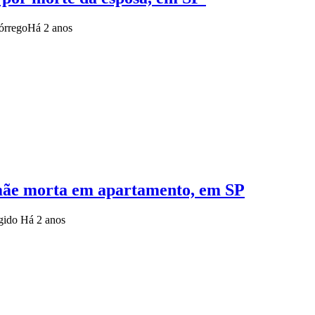
órrego
Há 2 anos
 mãe morta em apartamento, em SP
agido
Há 2 anos