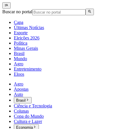
Buscar no portal
Capa
Últimas Notícias
Esporte
Eleições 2026
Política
Minas Gerais
Brasil
Mundo
Agro
Entretenimento
Eloos
Agro
Apostas
Auto
Brasil
Ciência e Tecnologia
Colunas
Copa do Mundo
Cultura e Lazer
Economia