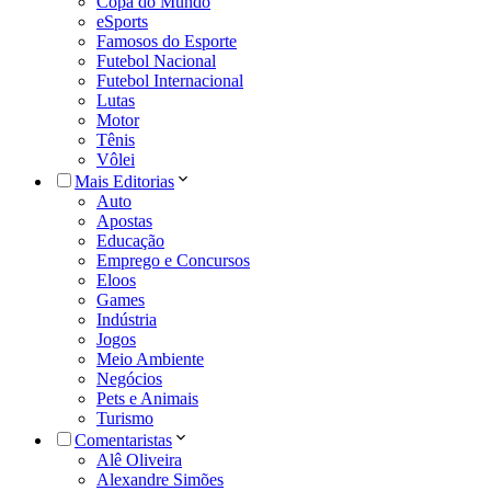
Copa do Mundo
eSports
Famosos do Esporte
Futebol Nacional
Futebol Internacional
Lutas
Motor
Tênis
Vôlei
Mais Editorias
Auto
Apostas
Educação
Emprego e Concursos
Eloos
Games
Indústria
Jogos
Meio Ambiente
Negócios
Pets e Animais
Turismo
Comentaristas
Alê Oliveira
Alexandre Simões