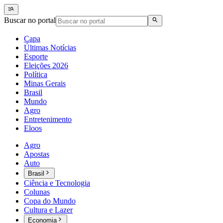
Buscar no portal
Capa
Últimas Notícias
Esporte
Eleições 2026
Política
Minas Gerais
Brasil
Mundo
Agro
Entretenimento
Eloos
Agro
Apostas
Auto
Brasil
Ciência e Tecnologia
Colunas
Copa do Mundo
Cultura e Lazer
Economia