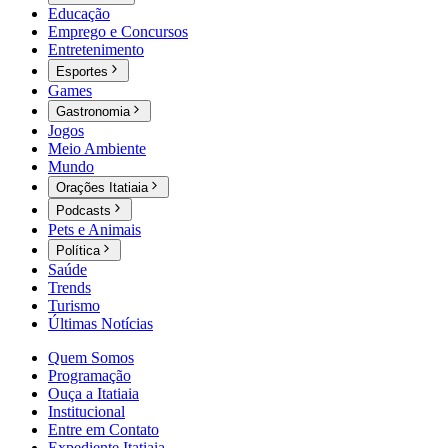
Educação
Emprego e Concursos
Entretenimento
Esportes
Games
Gastronomia
Jogos
Meio Ambiente
Mundo
Orações Itatiaia
Podcasts
Pets e Animais
Política
Saúde
Trends
Turismo
Últimas Notícias
Quem Somos
Programação
Ouça a Itatiaia
Institucional
Entre em Contato
Expediente Itatiaia