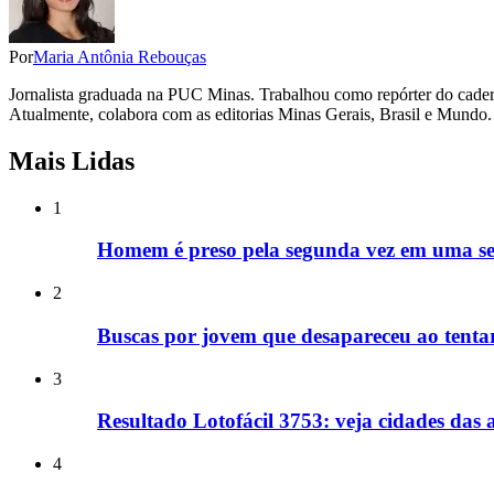
Por
Maria Antônia Rebouças
Jornalista graduada na PUC Minas. Trabalhou como repórter do cadern
Atualmente, colabora com as editorias Minas Gerais, Brasil e Mundo.
Mais Lidas
1
Homem é preso pela segunda vez em uma s
2
Buscas por jovem que desapareceu ao tentar
3
Resultado Lotofácil 3753: veja cidades das
4