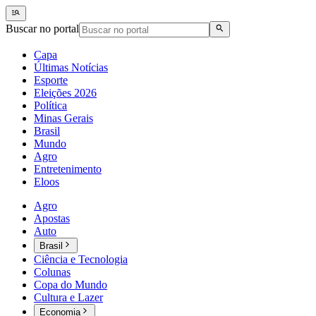
Buscar no portal
Capa
Últimas Notícias
Esporte
Eleições 2026
Política
Minas Gerais
Brasil
Mundo
Agro
Entretenimento
Eloos
Agro
Apostas
Auto
Brasil
Ciência e Tecnologia
Colunas
Copa do Mundo
Cultura e Lazer
Economia