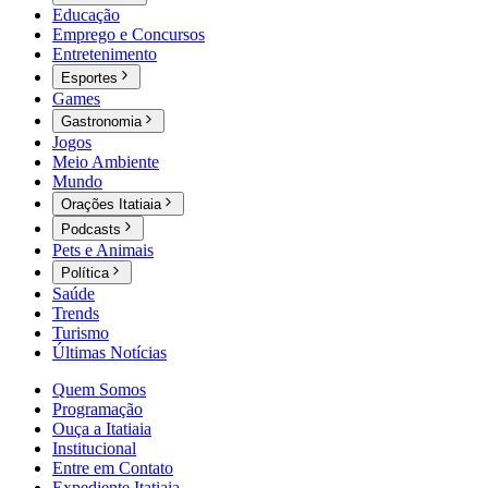
Educação
Emprego e Concursos
Entretenimento
Esportes
Games
Gastronomia
Jogos
Meio Ambiente
Mundo
Orações Itatiaia
Podcasts
Pets e Animais
Política
Saúde
Trends
Turismo
Últimas Notícias
Quem Somos
Programação
Ouça a Itatiaia
Institucional
Entre em Contato
Expediente Itatiaia