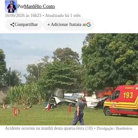
Por
Mardélio Couto
10/06/2026 às 16h23
•
Atualizado
há 1 mês
Compartilhar
Adicionar Itatiaia ao
Acidente ocorreu na manhã desta quarta-feira (10)
•
Divulgação / Bombeiros