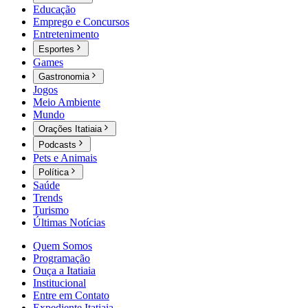
Educação
Emprego e Concursos
Entretenimento
Esportes
Games
Gastronomia
Jogos
Meio Ambiente
Mundo
Orações Itatiaia
Podcasts
Pets e Animais
Política
Saúde
Trends
Turismo
Últimas Notícias
Quem Somos
Programação
Ouça a Itatiaia
Institucional
Entre em Contato
Expediente Itatiaia