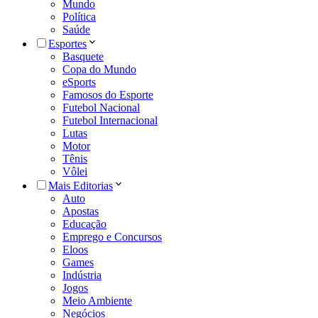
Mundo
Política
Saúde
Esportes
Basquete
Copa do Mundo
eSports
Famosos do Esporte
Futebol Nacional
Futebol Internacional
Lutas
Motor
Tênis
Vôlei
Mais Editorias
Auto
Apostas
Educação
Emprego e Concursos
Eloos
Games
Indústria
Jogos
Meio Ambiente
Negócios