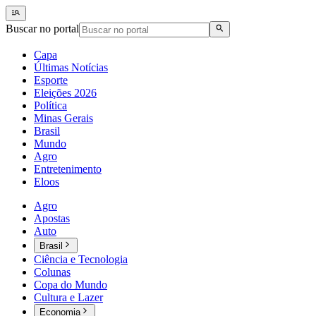
Buscar no portal
Capa
Últimas Notícias
Esporte
Eleições 2026
Política
Minas Gerais
Brasil
Mundo
Agro
Entretenimento
Eloos
Agro
Apostas
Auto
Brasil
Ciência e Tecnologia
Colunas
Copa do Mundo
Cultura e Lazer
Economia