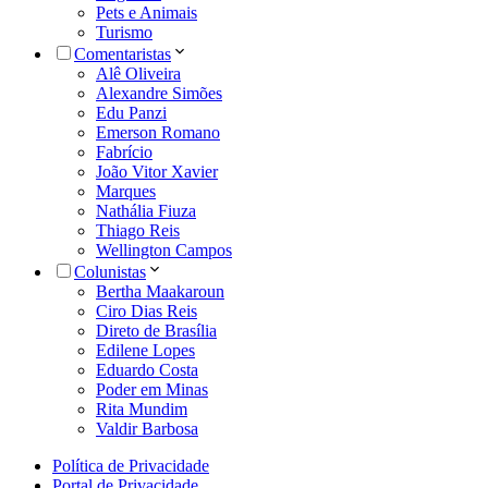
Pets e Animais
Turismo
Comentaristas
Alê Oliveira
Alexandre Simões
Edu Panzi
Emerson Romano
Fabrício
João Vitor Xavier
Marques
Nathália Fiuza
Thiago Reis
Wellington Campos
Colunistas
Bertha Maakaroun
Ciro Dias Reis
Direto de Brasília
Edilene Lopes
Eduardo Costa
Poder em Minas
Rita Mundim
Valdir Barbosa
Política de Privacidade
Portal de Privacidade