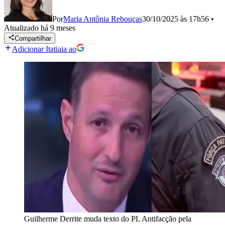
Por
Maria Antônia Rebouças
30/10/2025 às 17h56
•
Atualizado
há 9 meses
Compartilhar
Adicionar Itatiaia ao
Guilherme Derrite muda texto do PL Antifacção pela