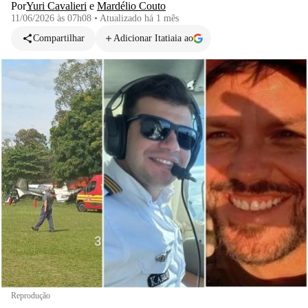
Por
Yuri Cavalieri
e
Mardélio Couto
11/06/2026 às 07h08
•
Atualizado
há 1 mês
Compartilhar
Adicionar Itatiaia ao
Reprodução