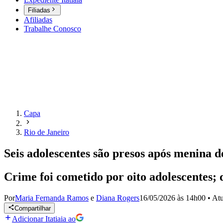
Filiadas
Afiliadas
Trabalhe Conosco
Capa
Rio de Janeiro
Seis adolescentes são presos após menina d
Crime foi cometido por oito adolescentes; 
Por
Maria Fernanda Ramos
e
Diana Rogers
16/05/2026 às 14h00
•
Atu
Compartilhar
Adicionar Itatiaia ao