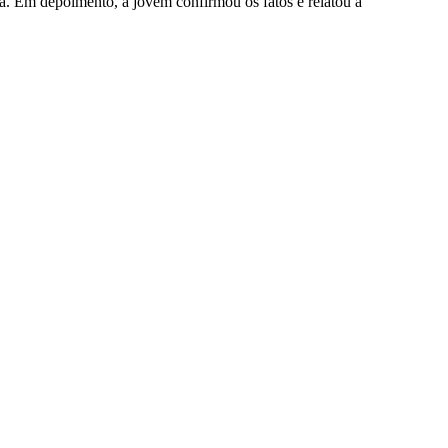
a. Em depoimento, a jovem confirmou os fatos e relatou a