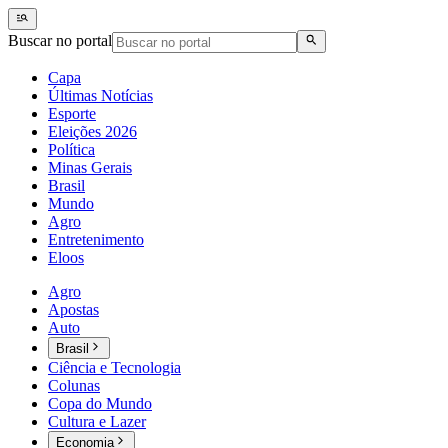
Buscar no portal
Capa
Últimas Notícias
Esporte
Eleições 2026
Política
Minas Gerais
Brasil
Mundo
Agro
Entretenimento
Eloos
Agro
Apostas
Auto
Brasil
Ciência e Tecnologia
Colunas
Copa do Mundo
Cultura e Lazer
Economia