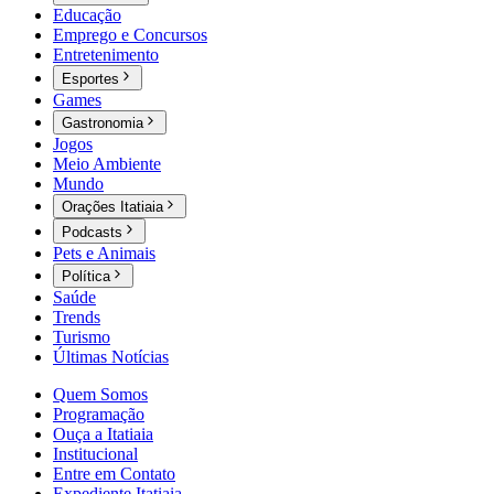
Educação
Emprego e Concursos
Entretenimento
Esportes
Games
Gastronomia
Jogos
Meio Ambiente
Mundo
Orações Itatiaia
Podcasts
Pets e Animais
Política
Saúde
Trends
Turismo
Últimas Notícias
Quem Somos
Programação
Ouça a Itatiaia
Institucional
Entre em Contato
Expediente Itatiaia