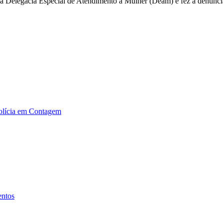
u a Delegacia Especial de Atendimento à Mulher (Deam) e fez a denúnci
polícia em Contagem
entos