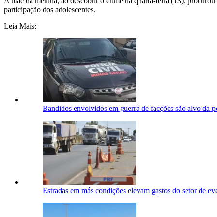
A mãe da menina, ao descobrir o crime na quarta-feira (13), procuro
participação dos adolescentes.
Leia Mais:
Bandidos envolvidos em guerra de facções são alvo da 
Estradas em más condições elevam gastos do setor de ev