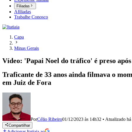
Filiadas
Afiliadas
Trabalhe Conosco
Capa
Minas Gerais
Vídeo: 'Papai Noel do tráfico' é preso apó
Traficante de 33 anos ainda filmava o mom
em Juiz de Fora
Por
Célio Ribeiro
01/12/2023 às 14h32
•
Atualizado
há
Compartilhar
Adicionar Itatiaia ao