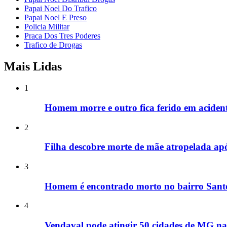
Papai Noel Do Trafico
Papai Noel E Preso
Policia Militar
Praca Dos Tres Poderes
Trafico de Drogas
Mais Lidas
1
Homem morre e outro fica ferido em acide
2
Filha descobre morte de mãe atropelada ap
3
Homem é encontrado morto no bairro Santo
4
Vendaval pode atingir 50 cidades de MG nas