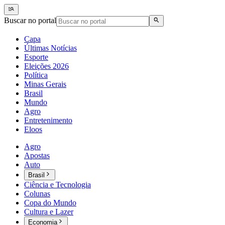
Buscar no portal
Capa
Últimas Notícias
Esporte
Eleições 2026
Política
Minas Gerais
Brasil
Mundo
Agro
Entretenimento
Eloos
Agro
Apostas
Auto
Brasil
Ciência e Tecnologia
Colunas
Copa do Mundo
Cultura e Lazer
Economia