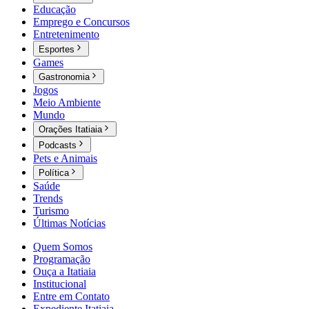
Educação
Emprego e Concursos
Entretenimento
Esportes
Games
Gastronomia
Jogos
Meio Ambiente
Mundo
Orações Itatiaia
Podcasts
Pets e Animais
Política
Saúde
Trends
Turismo
Últimas Notícias
Quem Somos
Programação
Ouça a Itatiaia
Institucional
Entre em Contato
Expediente Itatiaia