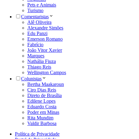
Pets e Animais
Turismo
Comentaristas
Alê Oliveira
Alexandre Simões
Edu Panzi
Emerson Romano
Fabrício
João Vitor Xavier
Marques
Nathália Fiuza
Thiago Reis
Wellington Campos
Colunistas
Bertha Maakaroun
Ciro Dias Reis
Direto de Brasília
Edilene Lopes
Eduardo Costa
Poder em Minas
Rita Mundim
Valdir Barbosa
Política de Privacidade