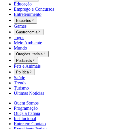
Educação
Emprego e Concursos
Entretenimento
Esportes
Games
Gastronomia
Jogos
Meio Ambiente
Mundo
Orações Itatiaia
Podcasts
Pets e Animais
Política
Saúde
Trends
Turismo
Últimas Notícias
Quem Somos
Programação
Ouça a Itatiaia
Institucional
Entre em Contato
Expediente Itatiaia