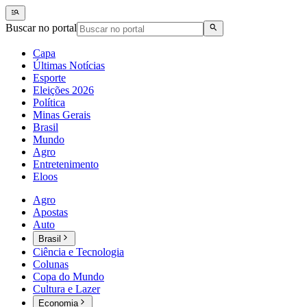
Buscar no portal
Capa
Últimas Notícias
Esporte
Eleições 2026
Política
Minas Gerais
Brasil
Mundo
Agro
Entretenimento
Eloos
Agro
Apostas
Auto
Brasil
Ciência e Tecnologia
Colunas
Copa do Mundo
Cultura e Lazer
Economia