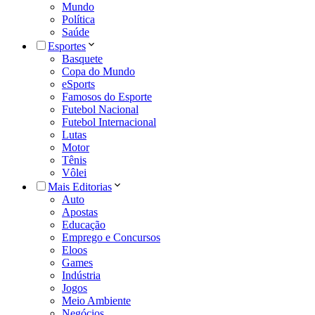
Mundo
Política
Saúde
Esportes
Basquete
Copa do Mundo
eSports
Famosos do Esporte
Futebol Nacional
Futebol Internacional
Lutas
Motor
Tênis
Vôlei
Mais Editorias
Auto
Apostas
Educação
Emprego e Concursos
Eloos
Games
Indústria
Jogos
Meio Ambiente
Negócios