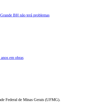
e Grande BH não terá problemas
s anos em obras
idade Federal de Minas Gerais (UFMG).