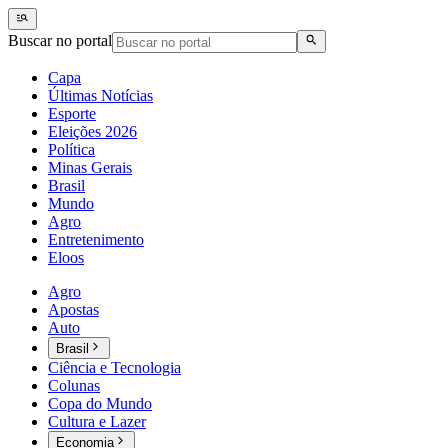
Buscar no portal
Capa
Últimas Notícias
Esporte
Eleições 2026
Política
Minas Gerais
Brasil
Mundo
Agro
Entretenimento
Eloos
Agro
Apostas
Auto
Brasil
Ciência e Tecnologia
Colunas
Copa do Mundo
Cultura e Lazer
Economia