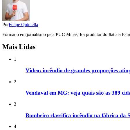
Por
Felipe Quintella
Formado em jornalismo pela PUC Minas, foi produtor do Itatiaia Patrul
Mais Lidas
1
Vídeo: incêndio de grandes proporções ati
2
Vendaval em MG: veja quais são as 389 cida
3
Bombeiro classifica incêndio na fábrica da
4