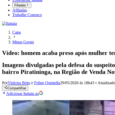
Filiadas
Afiliadas
Trabalhe Conosco
Capa
Minas Gerais
Vídeo: homem acaba preso após mulher ten
Imagens divulgadas pela defesa do suspeit
bairro Piratininga, na Região de Venda N
Por
Vinícius Brito
e
Felipe Quintella
29/05/2026 às 18h43
•
Atualizad
Compartilhar
Adicionar Itatiaia ao