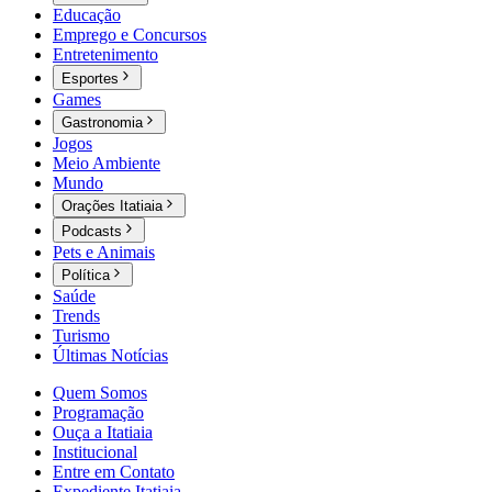
Educação
Emprego e Concursos
Entretenimento
Esportes
Games
Gastronomia
Jogos
Meio Ambiente
Mundo
Orações Itatiaia
Podcasts
Pets e Animais
Política
Saúde
Trends
Turismo
Últimas Notícias
Quem Somos
Programação
Ouça a Itatiaia
Institucional
Entre em Contato
Expediente Itatiaia