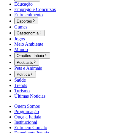
Educação
Emprego e Concursos
Entretenimento
Esportes
Games
Gastronomia
Jogos
Meio Ambiente
Mundo
Orações Itatiaia
Podcasts
Pets e Animais
Política
Saúde
Trends
Turismo
Últimas Notícias
Quem Somos
Programação
Ouça a Itatiaia
Institucional
Entre em Contato
Expediente Itatiaia