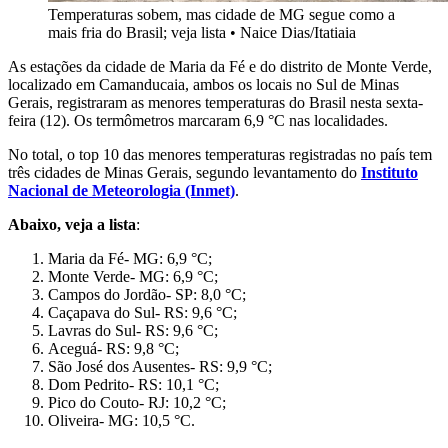
Temperaturas sobem, mas cidade de MG segue como a
mais fria do Brasil; veja lista
•
Naice Dias/Itatiaia
As estações da cidade de Maria da Fé e do distrito de Monte Verde,
localizado em Camanducaia, ambos os locais no Sul de Minas
Gerais, registraram as menores temperaturas do Brasil nesta sexta-
feira (12). Os termômetros marcaram 6,9 °C nas localidades.
No total, o top 10 das menores temperaturas registradas no país tem
três cidades de Minas Gerais, segundo levantamento do
Instituto
Nacional de Meteorologia (Inmet)
.
Abaixo, veja a lista
:
Maria da Fé- MG: 6,9 °C;
Monte Verde- MG: 6,9 °C;
Campos do Jordão- SP: 8,0 °C;
Caçapava do Sul- RS: 9,6 °C;
Lavras do Sul- RS: 9,6 °C;
Aceguá- RS: 9,8 °C;
São José dos Ausentes- RS: 9,9 °C;
Dom Pedrito- RS: 10,1 °C;
Pico do Couto- RJ: 10,2 °C;
Oliveira- MG: 10,5 °C.