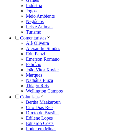
Games
Indústria
Jogos
Meio Ambiente
Negócios
Pets e Animais
Turismo
Comentaristas
Alê Oliveira
Alexandre Simões
Edu Panzi
Emerson Romano
Fabrício
João Vitor Xavier
Marques
Nathália Fiuza
Thiago Reis
Wellington Campos
Colunistas
Bertha Maakaroun
Ciro Dias Reis
Direto de Brasília
Edilene Lopes
Eduardo Costa
Poder em Minas