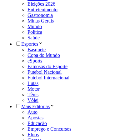
Eleições 2026
Entretenimento
Gastronomia
Minas Gerais
Mundo
Política
Saúde
Esportes
Basquete
Copa do Mundo
eSports
Famosos do Esporte
Futebol Nacional
Futebol Internacional
Lutas
Motor
Tênis
Vôlei
Mais Editorias
Auto
Apostas
Educação
Emprego e Concursos
Eloos