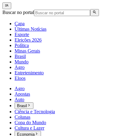
Buscar no portal
Capa
Últimas Notícias
Esporte
Eleições 2026
Política
Minas Gerais
Brasil
Mundo
Agro
Entretenimento
Eloos
Agro
Apostas
Auto
Brasil
Ciência e Tecnologia
Colunas
Copa do Mundo
Cultura e Lazer
Economia