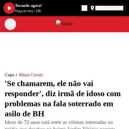
Tocando agora!
Belo Horizonte
Ouça ao vivo
/
24h
Capa
Minas Gerais
'Se chamarem, ele não vai
responder', diz irmã de idoso com
problemas na fala soterrado em
asilo de BH
Idoso de 72 anos está entre as vítimas soterradas no