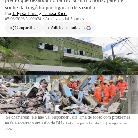
prédio que desabou no bairro Jardim Vitória; parente
soube da tragédia por ligação de vizinha
Por
Talyssa Lima
e
Larissa Ricci
05/03/2026 às 09h34
•
Atualizado
há 5 meses
Compartilhar
Adicionar Itatiaia ao
'Se chamarem, ele não vai responder', diz irmã de idoso com problemas
na fala soterrado em asilo de BH
•
Foto: Corpo de Bombeiros | Google Street
View