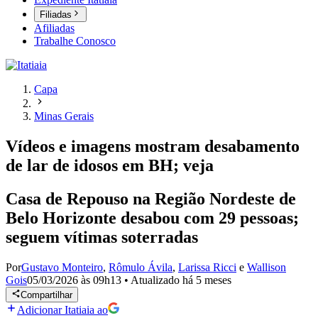
Filiadas
Afiliadas
Trabalhe Conosco
Capa
Minas Gerais
Vídeos e imagens mostram desabamento
de lar de idosos em BH; veja
Casa de Repouso na Região Nordeste de
Belo Horizonte desabou com 29 pessoas;
seguem vítimas soterradas
Por
Gustavo Monteiro
,
Rômulo Ávila
,
Larissa Ricci
e
Wallison
Gois
05/03/2026 às 09h13
•
Atualizado
há 5 meses
Compartilhar
Adicionar Itatiaia ao