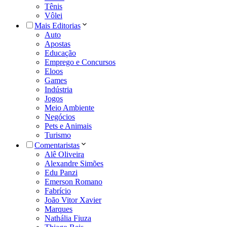
Tênis
Vôlei
Mais Editorias
Auto
Apostas
Educação
Emprego e Concursos
Eloos
Games
Indústria
Jogos
Meio Ambiente
Negócios
Pets e Animais
Turismo
Comentaristas
Alê Oliveira
Alexandre Simões
Edu Panzi
Emerson Romano
Fabrício
João Vitor Xavier
Marques
Nathália Fiuza