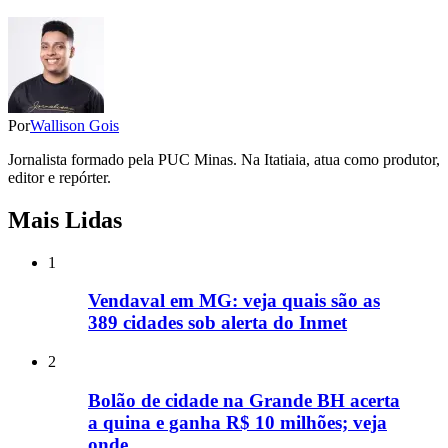
Por
Wallison Gois
Jornalista formado pela PUC Minas. Na Itatiaia, atua como produtor,
editor e repórter.
Mais Lidas
1
Vendaval em MG: veja quais são as
389 cidades sob alerta do Inmet
2
Bolão de cidade na Grande BH acerta
a quina e ganha R$ 10 milhões; veja
onde