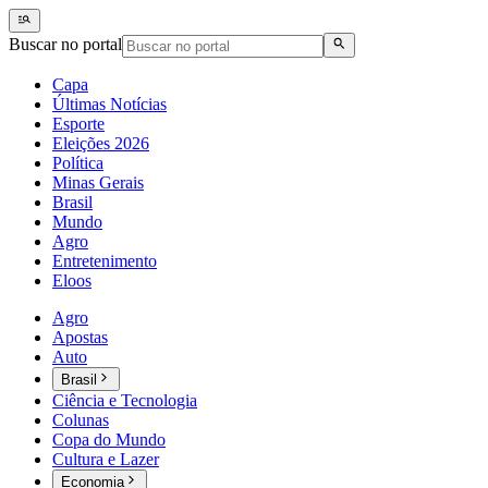
Buscar no portal
Capa
Últimas Notícias
Esporte
Eleições 2026
Política
Minas Gerais
Brasil
Mundo
Agro
Entretenimento
Eloos
Agro
Apostas
Auto
Brasil
Ciência e Tecnologia
Colunas
Copa do Mundo
Cultura e Lazer
Economia