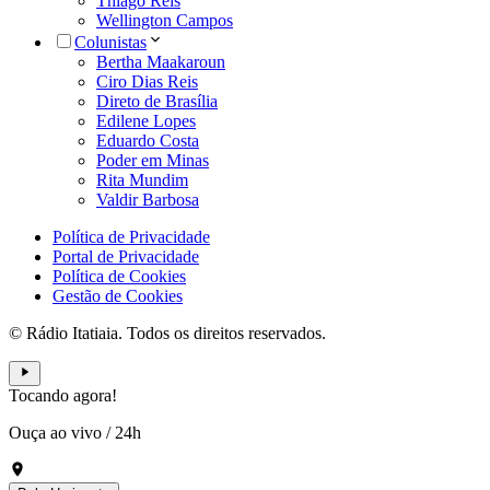
Thiago Reis
Wellington Campos
Colunistas
Bertha Maakaroun
Ciro Dias Reis
Direto de Brasília
Edilene Lopes
Eduardo Costa
Poder em Minas
Rita Mundim
Valdir Barbosa
Política de Privacidade
Portal de Privacidade
Política de Cookies
Gestão de Cookies
© Rádio Itatiaia. Todos os direitos reservados.
Tocando agora!
Ouça ao vivo
/
24h