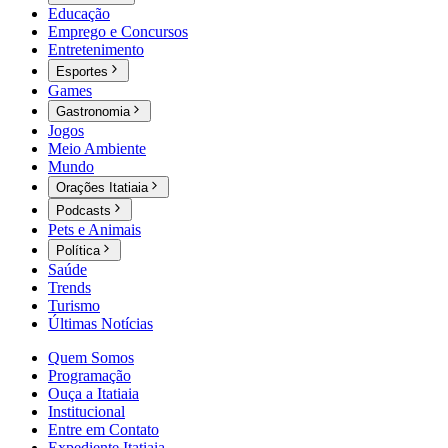
Educação
Emprego e Concursos
Entretenimento
Esportes
Games
Gastronomia
Jogos
Meio Ambiente
Mundo
Orações Itatiaia
Podcasts
Pets e Animais
Política
Saúde
Trends
Turismo
Últimas Notícias
Quem Somos
Programação
Ouça a Itatiaia
Institucional
Entre em Contato
Expediente Itatiaia