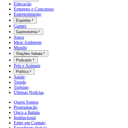
Educação
Emprego e Concursos
Entretenimento
Esportes
Games
Gastronomia
Jogos
Meio Ambiente
Mundo
Orações Itatiaia
Podcasts
Pets e Animais
Política
Saúde
Trends
Turismo
Últimas Notícias
Quem Somos
Programação
Ouça a Itatiaia
Institucional
Entre em Contato
Expediente Itatiaia