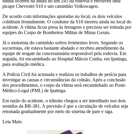
batida ocorreu na altura do km 245 da rodovia e envolveu uma
picape Chevrolet S10 e um caminhão Volkswagen.
De acordo com informações apuradas no local, os dois veículos
colidiram frontalmente. O condutor da S10 morreu ainda no local do
acidente. A vítima ficou presa às ferragens e precisou ser retirada por
equipes do Corpo de Bombeiros Militar de Minas Gerais.
Já o motorista do caminhão sofreu ferimentos leves. Segundo os
socorristas, ele estava bastante abalado e recebeu atendimento da
equipe de resgate da concessionária responsável pela rodovia. Em
seguida, foi encaminhado ao Hospital Márcio Cunha, em Ipatinga,
para avaliação médica.
A Polícia Civil foi acionada e realizou os trabalhos de perícia para
investigar as causas e circunstâncias da colisão. Após a conclusão
dos procedimentos, o corpo da vítima será encaminhado ao Posto
Médico-Legal (PML) de Ipatinga.
Em razão do acidente, o trânsito chegou a ser interditado nos dois
sentidos da BR-381. A previsão é que a circulação de veículos seja
retomada gradualmente por meio do sistema de pare e siga.
Leia Mais: