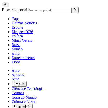
Buscar no portal
Capa
Últimas Notícias
Esporte
Eleições 2026
Política
Minas Gerais
Brasil
Mundo
Agro
Entretenimento
Eloos
Agro
Apostas
Auto
Brasil
Ciência e Tecnologia
Colunas
Copa do Mundo
Cultura e Lazer
Economia