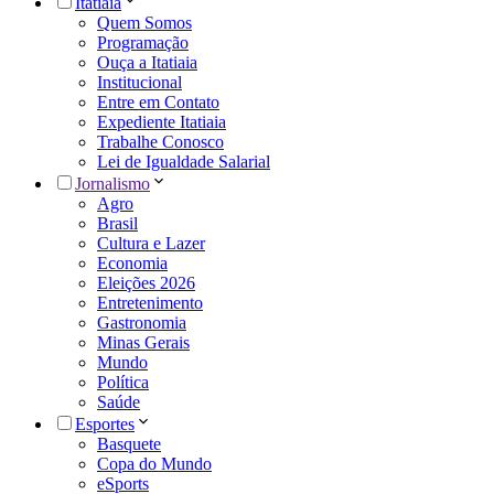
Itatiaia
Quem Somos
Programação
Ouça a Itatiaia
Institucional
Entre em Contato
Expediente Itatiaia
Trabalhe Conosco
Lei de Igualdade Salarial
Jornalismo
Agro
Brasil
Cultura e Lazer
Economia
Eleições 2026
Entretenimento
Gastronomia
Minas Gerais
Mundo
Política
Saúde
Esportes
Basquete
Copa do Mundo
eSports