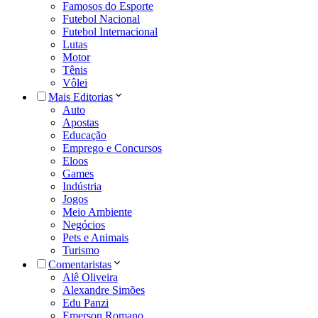
Famosos do Esporte
Futebol Nacional
Futebol Internacional
Lutas
Motor
Tênis
Vôlei
Mais Editorias
Auto
Apostas
Educação
Emprego e Concursos
Eloos
Games
Indústria
Jogos
Meio Ambiente
Negócios
Pets e Animais
Turismo
Comentaristas
Alê Oliveira
Alexandre Simões
Edu Panzi
Emerson Romano