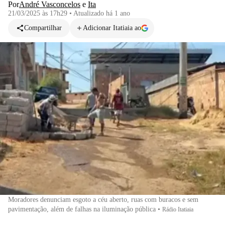
Por
André Vasconcelos
e
Ita
21/03/2025 às 17h29
•
Atualizado
há 1 ano
Compartilhar
Adicionar Itatiaia ao
Moradores denunciam esgoto a céu aberto, ruas com buracos e sem
pavimentação, além de falhas na iluminação pública
•
Rádio Itatiaia