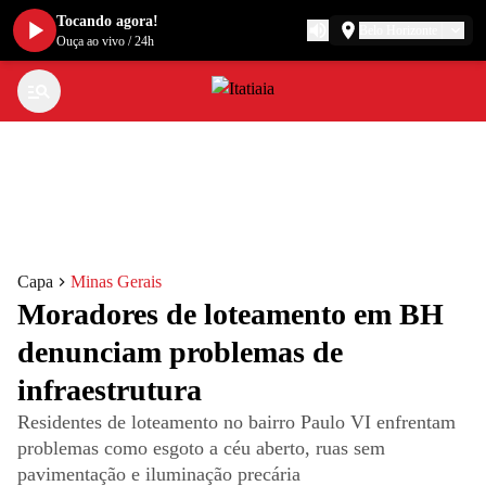
Tocando agora!
Belo Horizonte
Ouça ao vivo
/
24h
Capa
Minas Gerais
Moradores de loteamento em BH
denunciam problemas de
infraestrutura
Residentes de loteamento no bairro Paulo VI enfrentam
problemas como esgoto a céu aberto, ruas sem
pavimentação e iluminação precária