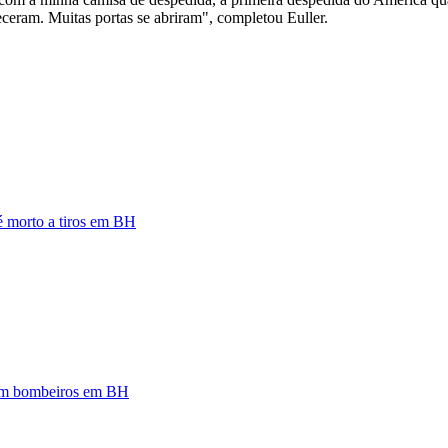
eceram. Muitas portas se abriram", completou Euller.
 é morto a tiros em BH
zam bombeiros em BH