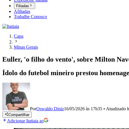
Filiadas
Afiliadas
Trabalhe Conosco
Capa
Minas Gerais
Euller, 'o filho do vento', sobre Milton N
Ídolo do futebol mineiro prestou homenage
Por
Oswaldo Diniz
16/05/2026 às 17h35
•
Atualizado
h
Compartilhar
Adicionar Itatiaia ao