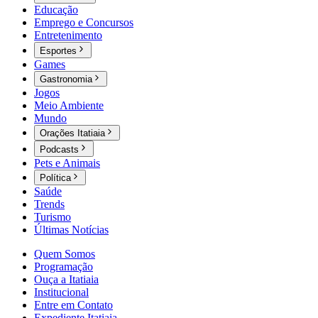
Educação
Emprego e Concursos
Entretenimento
Esportes
Games
Gastronomia
Jogos
Meio Ambiente
Mundo
Orações Itatiaia
Podcasts
Pets e Animais
Política
Saúde
Trends
Turismo
Últimas Notícias
Quem Somos
Programação
Ouça a Itatiaia
Institucional
Entre em Contato
Expediente Itatiaia