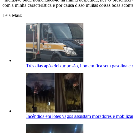
com a minha característica e por causa disso muitas coisas boas acont
Leia Mais:
Três dias após deixar prisão, homem fica sem gasolina e
Incêndios em lotes vagos assustam moradores e mobili