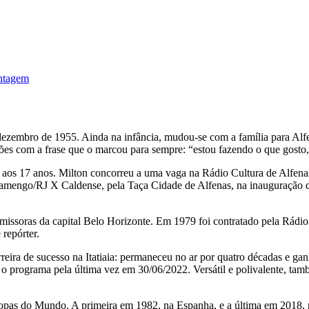
ontagem
ezembro de 1955. Ainda na infância, mudou-se com a família para Alfen
ssões com a frase que o marcou para sempre: “estou fazendo o que gosto
a aos 17 anos. Milton concorreu a uma vaga na Rádio Cultura de Alfena
Flamengo/RJ X Caldense, pela Taça Cidade de Alfenas, na inauguração do
ssoras da capital Belo Horizonte. Em 1979 foi contratado pela Rádio G
 repórter.
rreira de sucesso na Itatiaia: permaneceu no ar por quatro décadas e
o programa pela última vez em 30/06/2022. Versátil e polivalente, tamb
opas do Mundo. A primeira em 1982, na Espanha, e a última em 2018, n