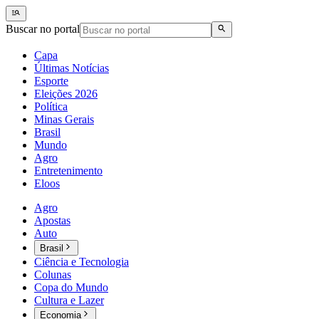
Buscar no portal
Capa
Últimas Notícias
Esporte
Eleições 2026
Política
Minas Gerais
Brasil
Mundo
Agro
Entretenimento
Eloos
Agro
Apostas
Auto
Brasil
Ciência e Tecnologia
Colunas
Copa do Mundo
Cultura e Lazer
Economia