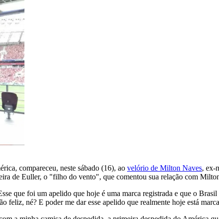
mérica, compareceu, neste sábado (16), ao
velório de Milton Naves
, ex-
eira de Euller, o "filho do vento", que comentou sua relação com Milto
Esse que foi um apelido que hoje é uma marca registrada e que o Brasil
r tão feliz, né? E poder me dar esse apelido que realmente hoje está marc
com a minha camisa de despedida, a primeira despedida do América qua