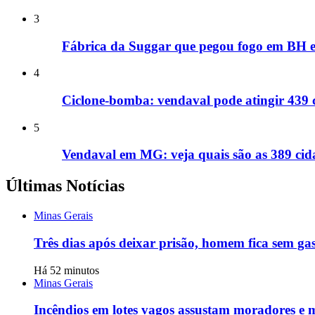
3
Fábrica da Suggar que pegou fogo em BH e
4
Ciclone-bomba: vendaval pode atingir 439 
5
Vendaval em MG: veja quais são as 389 cida
Últimas Notícias
Minas Gerais
Três dias após deixar prisão, homem fica sem ga
Há 52 minutos
Minas Gerais
Incêndios em lotes vagos assustam moradores e