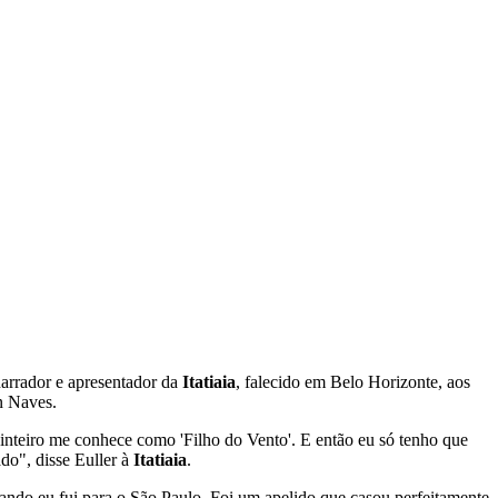
narrador e apresentador da
Itatiaia
, falecido em Belo Horizonte, aos
n Naves.
 inteiro me conhece como 'Filho do Vento'. E então eu só tenho que
ado", disse Euller à
Itatiaia
.
ndo eu fui para o São Paulo. Foi um apelido que casou perfeitamente