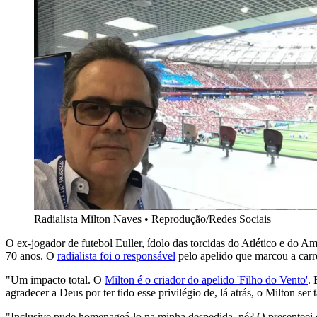
Radialista Milton Naves
•
Reprodução/Redes Sociais
O ex-jogador de futebol Euller, ídolo das torcidas do Atlético e do A
70 anos. O
radialista foi o responsável
pelo apelido que marcou a carr
"Um impacto total. O
Milton é o criador do apelido 'Filho do Vento'
. 
agradecer a Deus por ter tido esse privilégio de, lá atrás, o Milton se
"Inclusive pude homenageá-lo na minha despedida, né? O presenteei 