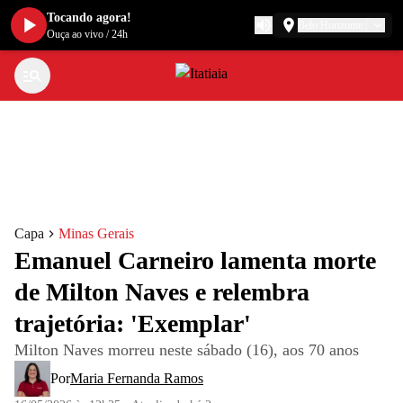
Tocando agora!
Belo Horizonte
Ouça ao vivo
/
24h
Capa
Minas Gerais
Emanuel Carneiro lamenta morte
de Milton Naves e relembra
trajetória: 'Exemplar'
Milton Naves morreu neste sábado (16), aos 70 anos
Por
Maria Fernanda Ramos