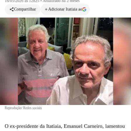
16/05/2026 às 12h25
•
Atualizado
há 2 meses
Compartilhar
Adicionar Itatiaia ao
Reprodução/ Redes sociais
O ex-presidente da Itatiaia, Emanuel Carneiro, lamentou