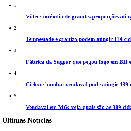
1
Vídeo: incêndio de grandes proporções ati
2
Tempestade e granizo podem atingir 114 cid
3
Fábrica da Suggar que pegou fogo em BH e
4
Ciclone-bomba: vendaval pode atingir 439 
5
Vendaval em MG: veja quais são as 389 cida
Últimas Notícias