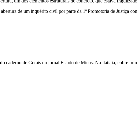
ertura, um dos elementos estruturais de concreto, que estava fragiliza
rtura de um inquérito civil por parte da 1ª Promotoria de Justiça com
 caderno de Gerais do jornal Estado de Minas. Na Itatiaia, cobre pri