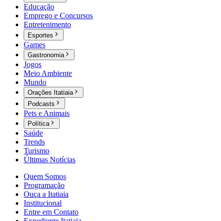
Educação
Emprego e Concursos
Entretenimento
Esportes
Games
Gastronomia
Jogos
Meio Ambiente
Mundo
Orações Itatiaia
Podcasts
Pets e Animais
Política
Saúde
Trends
Turismo
Últimas Notícias
Quem Somos
Programação
Ouça a Itatiaia
Institucional
Entre em Contato
Expediente Itatiaia