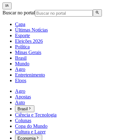
Buscar no portal
Capa
Últimas Notícias
Esporte
Eleições 2026
Política
Minas Gerais
Brasil
Mundo
Agro
Entretenimento
Eloos
Agro
Apostas
Auto
Brasil
Ciência e Tecnologia
Colunas
Copa do Mundo
Cultura e Lazer
Economia