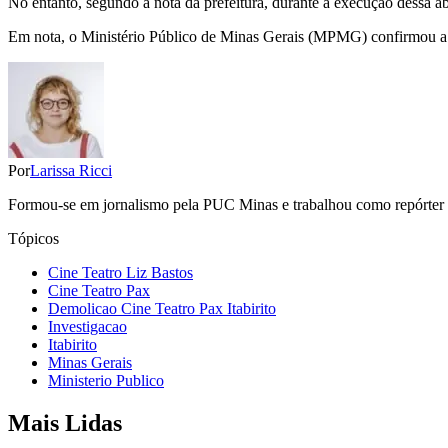
No entanto, segundo a nota da prefeitura, durante a execução dessa ab
Em nota, o Ministério Público de Minas Gerais (MPMG) confirmou a abe
Por
Larissa Ricci
Formou-se em jornalismo pela PUC Minas e trabalhou como repórter do
Tópicos
Cine Teatro Liz Bastos
Cine Teatro Pax
Demolicao Cine Teatro Pax Itabirito
Investigacao
Itabirito
Minas Gerais
Ministerio Publico
Mais Lidas