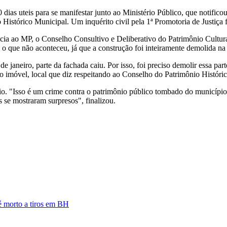
10 dias uteis para se manifestar junto ao Ministério Público, que notif
istórico Municipal. Um inquérito civil pela 1ª Promotoria de Justiça f
 ao MP, o Conselho Consultivo e Deliberativo do Patrimônio Cultural 
o que não aconteceu, já que a construção foi inteiramente demolida na ú
e janeiro, parte da fachada caiu. Por isso, foi preciso demolir essa par
 imóvel, local que diz respeitando ao Conselho do Patrimônio Históric
io. "Isso é um crime contra o patrimônio público tombado do municípi
 se mostraram surpresos", finalizou.
 é morto a tiros em BH