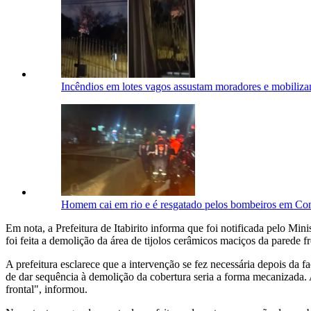
Incêndios em lotes vagos assustam moradores e mobili
Homem cai em rio e é resgatado pelos bombeiros em C
Em nota, a Prefeitura de Itabirito informa que foi notificada pelo Mini
foi feita a demolição da área de tijolos cerâmicos maciços da parede f
A prefeitura esclarece que a intervenção se fez necessária depois da 
de dar sequência à demolição da cobertura seria a forma mecanizada. A
frontal", informou.