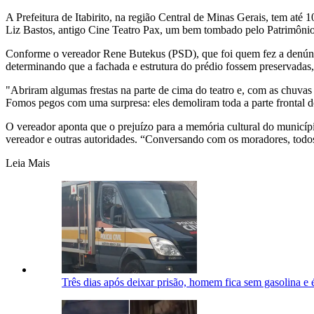
A Prefeitura de Itabirito, na região Central de Minas Gerais, tem até 
Liz Bastos, antigo Cine Teatro Pax, um bem tombado pelo Patrimônio H
Conforme o vereador Rene Butekus (PSD), que foi quem fez a denúncia
determinando que a fachada e estrutura do prédio fossem preservadas, 
"Abriram algumas frestas na parte de cima do teatro e, com as chuvas d
Fomos pegos com uma surpresa: eles demoliram toda a parte frontal do
O vereador aponta que o prejuízo para a memória cultural do municíp
vereador e outras autoridades. “Conversando com os moradores, todos
Leia Mais
Três dias após deixar prisão, homem fica sem gasolina e