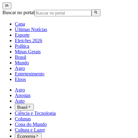
Buscar no portal
Capa
Últimas Notícias
Esporte
Eleições 2026
Política
Minas Gerais
Brasil
Mundo
Agro
Entretenimento
Eloos
Agro
Apostas
Auto
Brasil
Ciência e Tecnologia
Colunas
Copa do Mundo
Cultura e Lazer
Economia