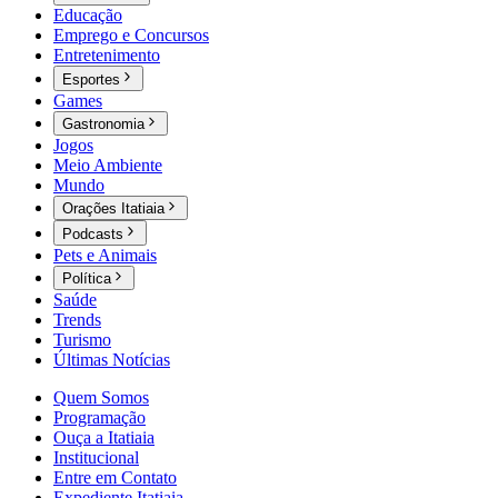
Educação
Emprego e Concursos
Entretenimento
Esportes
Games
Gastronomia
Jogos
Meio Ambiente
Mundo
Orações Itatiaia
Podcasts
Pets e Animais
Política
Saúde
Trends
Turismo
Últimas Notícias
Quem Somos
Programação
Ouça a Itatiaia
Institucional
Entre em Contato
Expediente Itatiaia