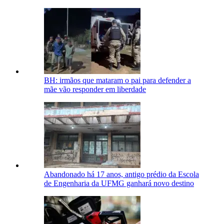
BH: irmãos que mataram o pai para defender a
mãe vão responder em liberdade
Abandonado há 17 anos, antigo prédio da Escola
de Engenharia da UFMG ganhará novo destino