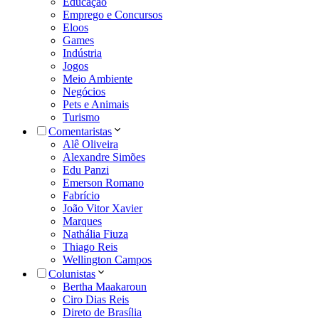
Educação
Emprego e Concursos
Eloos
Games
Indústria
Jogos
Meio Ambiente
Negócios
Pets e Animais
Turismo
Comentaristas
Alê Oliveira
Alexandre Simões
Edu Panzi
Emerson Romano
Fabrício
João Vitor Xavier
Marques
Nathália Fiuza
Thiago Reis
Wellington Campos
Colunistas
Bertha Maakaroun
Ciro Dias Reis
Direto de Brasília