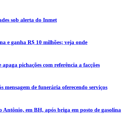
des sob alerta do Inmet
na e ganha R$ 10 milhões; veja onde
 apaga pichações com referência a facções
ós mensagem de funerária oferecendo serviços
 Antônio, em BH, após briga em posto de gasolina