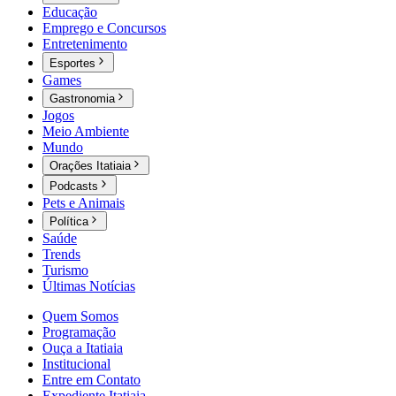
Educação
Emprego e Concursos
Entretenimento
Esportes
Games
Gastronomia
Jogos
Meio Ambiente
Mundo
Orações Itatiaia
Podcasts
Pets e Animais
Política
Saúde
Trends
Turismo
Últimas Notícias
Quem Somos
Programação
Ouça a Itatiaia
Institucional
Entre em Contato
Expediente Itatiaia