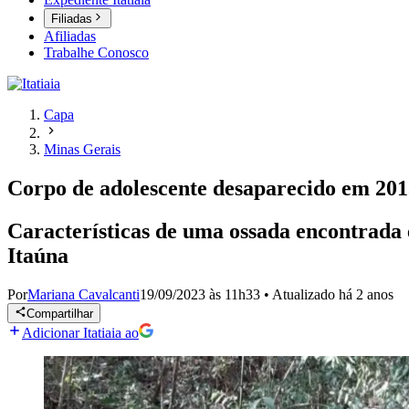
Filiadas
Afiliadas
Trabalhe Conosco
Capa
Minas Gerais
Corpo de adolescente desaparecido em 20
Características de uma ossada encontrad
Itaúna
Por
Mariana Cavalcanti
19/09/2023 às 11h33
•
Atualizado
há 2 anos
Compartilhar
Adicionar Itatiaia ao