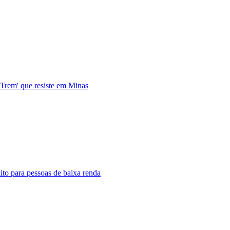
 Trem' que resiste em Minas
to para pessoas de baixa renda