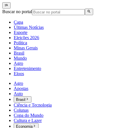
Buscar no portal
Capa
Últimas Notícias
Esporte
Eleições 2026
Política
Minas Gerais
Brasil
Mundo
Agro
Entretenimento
Eloos
Agro
Apostas
Auto
Brasil
Ciência e Tecnologia
Colunas
Copa do Mundo
Cultura e Lazer
Economia