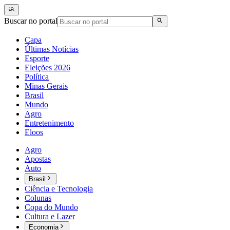
Buscar no portal
Capa
Últimas Notícias
Esporte
Eleições 2026
Política
Minas Gerais
Brasil
Mundo
Agro
Entretenimento
Eloos
Agro
Apostas
Auto
Brasil
Ciência e Tecnologia
Colunas
Copa do Mundo
Cultura e Lazer
Economia