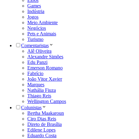
Eloos
Games
Indústria
Jogos
Meio Ambiente
Negócios
Pets e Animais
Turismo
Comentaristas
Alê Oliveira
Alexandre Simões
Edu Panzi
Emerson Romano
Fabrício
João Vitor Xavier
Marques
Nathália Fiuza
Thiago Reis
Wellington Campos
Colunistas
Bertha Maakaroun
Ciro Dias Reis
Direto de Brasília
Edilene Lopes
Eduardo Costa