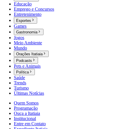
Educação
Emprego e Concursos
Entretenimento
Esportes
Games
Gastronomia
Jogos
Meio Ambiente
Mundo
Orações Itatiaia
Podcasts
Pets e Animais
Política
Saúde
Trends
Turismo
Últimas Notícias
Quem Somos
Programação
Ouça a Itatiaia
Institucional
Entre em Contato
Expediente Itatiaia