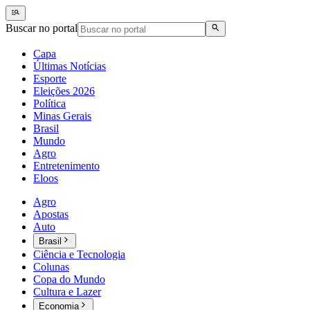
Buscar no portal
Capa
Últimas Notícias
Esporte
Eleições 2026
Política
Minas Gerais
Brasil
Mundo
Agro
Entretenimento
Eloos
Agro
Apostas
Auto
Brasil
Ciência e Tecnologia
Colunas
Copa do Mundo
Cultura e Lazer
Economia