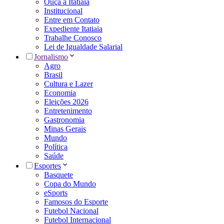
Ouça a Itatiaia
Institucional
Entre em Contato
Expediente Itatiaia
Trabalhe Conosco
Lei de Igualdade Salarial
Jornalismo
Agro
Brasil
Cultura e Lazer
Economia
Eleições 2026
Entretenimento
Gastronomia
Minas Gerais
Mundo
Política
Saúde
Esportes
Basquete
Copa do Mundo
eSports
Famosos do Esporte
Futebol Nacional
Futebol Internacional