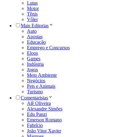
Lutas
Motor
Tênis
Vôlei
Mais Editorias
Auto
Apostas
Educação
Emprego e Concursos
Eloos
Games
Indústria
Jogos
Meio Ambiente
Negócios
Pets e Animais
Turismo
Comentaristas
Alê Oliveira
Alexandre Simões
Edu Panzi
Emerson Romano
Fabrício
João Vitor Xavier
Marques