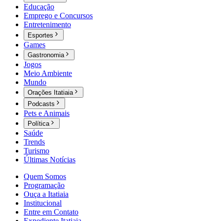
Educação
Emprego e Concursos
Entretenimento
Esportes
Games
Gastronomia
Jogos
Meio Ambiente
Mundo
Orações Itatiaia
Podcasts
Pets e Animais
Política
Saúde
Trends
Turismo
Últimas Notícias
Quem Somos
Programação
Ouça a Itatiaia
Institucional
Entre em Contato
Expediente Itatiaia