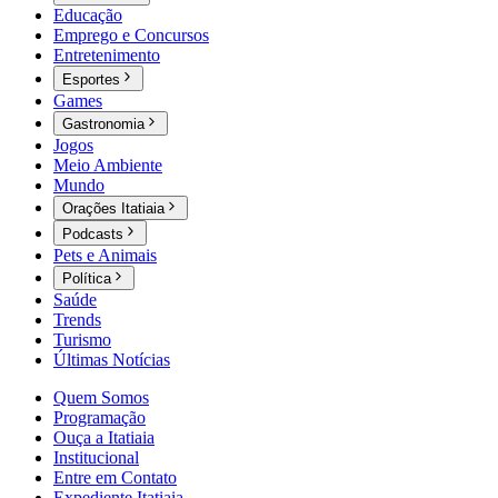
Educação
Emprego e Concursos
Entretenimento
Esportes
Games
Gastronomia
Jogos
Meio Ambiente
Mundo
Orações Itatiaia
Podcasts
Pets e Animais
Política
Saúde
Trends
Turismo
Últimas Notícias
Quem Somos
Programação
Ouça a Itatiaia
Institucional
Entre em Contato
Expediente Itatiaia