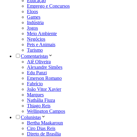
Educação
Emprego e Concursos
Eloos
Games
Indústria
Jogos
Meio Ambiente
Negócios
Pets e Animais
Turismo
Comentaristas
Alê Oliveira
Alexandre Simões
Edu Panzi
Emerson Romano
Fabrício
João Vitor Xavier
Marques
Nathália Fiuza
Thiago Reis
Wellington Campos
Colunistas
Bertha Maakaroun
Ciro Dias Reis
Direto de Brasília