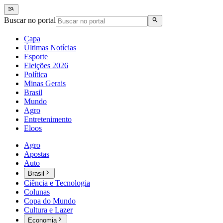
Buscar no portal
Capa
Últimas Notícias
Esporte
Eleições 2026
Política
Minas Gerais
Brasil
Mundo
Agro
Entretenimento
Eloos
Agro
Apostas
Auto
Brasil
Ciência e Tecnologia
Colunas
Copa do Mundo
Cultura e Lazer
Economia