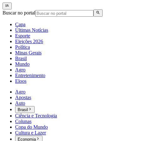
Buscar no portal
Capa
Últimas Notícias
Esporte
Eleições 2026
Política
Minas Gerais
Brasil
Mundo
Agro
Entretenimento
Eloos
Agro
Apostas
Auto
Brasil
Ciência e Tecnologia
Colunas
Copa do Mundo
Cultura e Lazer
Economia