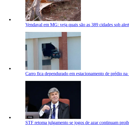
Vendaval em MG: veja quais são as 389 cidades sob aler
Carro fica dependurado em estacionamento de prédio na
STF retoma julgamento se jogos de azar continuam proib