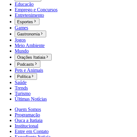
Educação
Emprego e Concursos
Entretenimento
Esportes
Games
Gastronomia
Jogos
Meio Ambiente
Mundo
Orações Itatiaia
Podcasts
Pets e Animais
Política
Saúde
Trends
Turismo
Últimas Notícias
Quem Somos
Programação
Ouça a Itatiaia
Institucional
Entre em Contato
Expediente Itatiaia