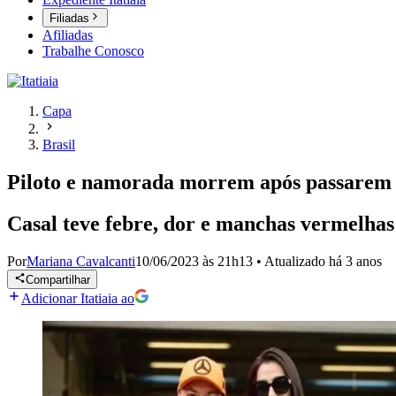
Filiadas
Afiliadas
Trabalhe Conosco
Capa
Brasil
Piloto e namorada morrem após passarem 
Casal teve febre, dor e manchas vermelhas 
Por
Mariana Cavalcanti
10/06/2023 às 21h13
•
Atualizado
há 3 anos
Compartilhar
Adicionar Itatiaia ao