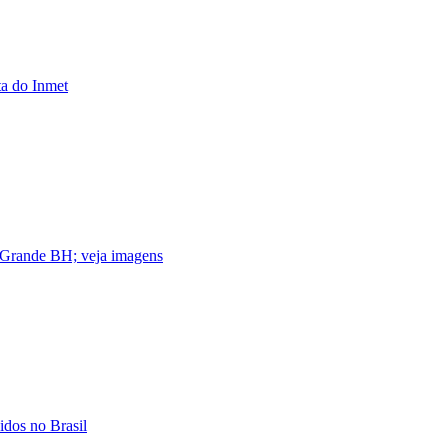
ta do Inmet
 Grande BH; veja imagens
idos no Brasil