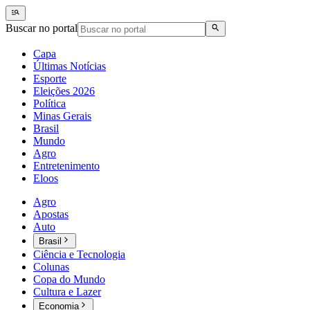
Buscar no portal
Capa
Últimas Notícias
Esporte
Eleições 2026
Política
Minas Gerais
Brasil
Mundo
Agro
Entretenimento
Eloos
Agro
Apostas
Auto
Brasil
Ciência e Tecnologia
Colunas
Copa do Mundo
Cultura e Lazer
Economia