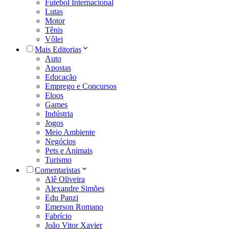
Futebol Internacional
Lutas
Motor
Tênis
Vôlei
Mais Editorias
Auto
Apostas
Educação
Emprego e Concursos
Eloos
Games
Indústria
Jogos
Meio Ambiente
Negócios
Pets e Animais
Turismo
Comentaristas
Alê Oliveira
Alexandre Simões
Edu Panzi
Emerson Romano
Fabrício
João Vitor Xavier