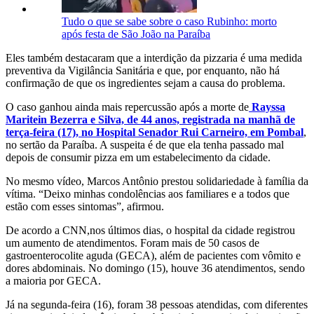
Tudo o que se sabe sobre o caso Rubinho: morto
após festa de São João na Paraíba
Eles também destacaram que a interdição da pizzaria é uma medida
preventiva da Vigilância Sanitária e que, por enquanto, não há
confirmação de que os ingredientes sejam a causa do problema.
O caso ganhou ainda mais repercussão após a morte de
Rayssa
Maritein Bezerra e Silva, de 44 anos, registrada na manhã de
terça-feira (17), no Hospital Senador Rui Carneiro, em Pombal
,
no sertão da Paraíba. A suspeita é de que ela tenha passado mal
depois de consumir pizza em um estabelecimento da cidade.
No mesmo vídeo, Marcos Antônio prestou solidariedade à família da
vítima. “Deixo minhas condolências aos familiares e a todos que
estão com esses sintomas”, afirmou.
De acordo a CNN,nos últimos dias, o hospital da cidade registrou
um aumento de atendimentos. Foram mais de 50 casos de
gastroenterocolite aguda (GECA), além de pacientes com vômito e
dores abdominais. No domingo (15), houve 36 atendimentos, sendo
a maioria por GECA.
Já na segunda-feira (16), foram 38 pessoas atendidas, com diferentes