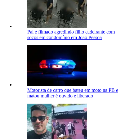
Pai é filmado agredindo filho cadeirante com
socos em condomínio em João Pessoa
Motorista de carro que bateu em moto na PB e
matou mulher é ouvido e liberado