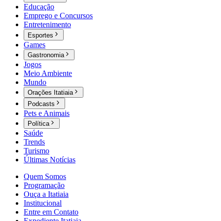
Educação
Emprego e Concursos
Entretenimento
Esportes
Games
Gastronomia
Jogos
Meio Ambiente
Mundo
Orações Itatiaia
Podcasts
Pets e Animais
Política
Saúde
Trends
Turismo
Últimas Notícias
Quem Somos
Programação
Ouça a Itatiaia
Institucional
Entre em Contato
Expediente Itatiaia