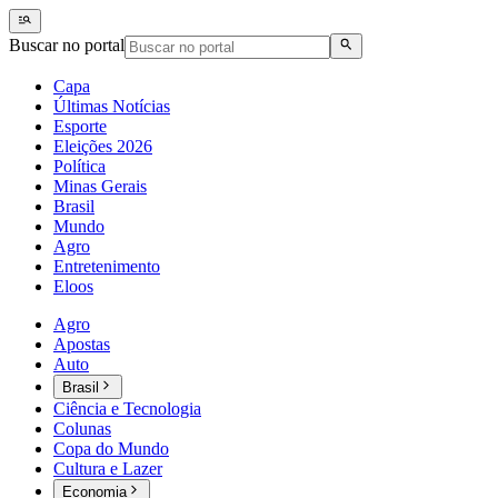
Buscar no portal
Capa
Últimas Notícias
Esporte
Eleições 2026
Política
Minas Gerais
Brasil
Mundo
Agro
Entretenimento
Eloos
Agro
Apostas
Auto
Brasil
Ciência e Tecnologia
Colunas
Copa do Mundo
Cultura e Lazer
Economia