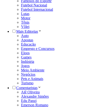
Famosos do Esporte
Futebol Nacional
Futebol Internacional
Lutas
Motor
Tênis
Vôlei
Mais Editorias
Auto
Apostas
Educação
Emprego e Concursos
Eloos
Games
Indústria
Jogos
Meio Ambiente
Negócios
Pets e Animais
Turismo
Comentaristas
Alê Oliveira
Alexandre Simões
Edu Panzi
Emerson Romano