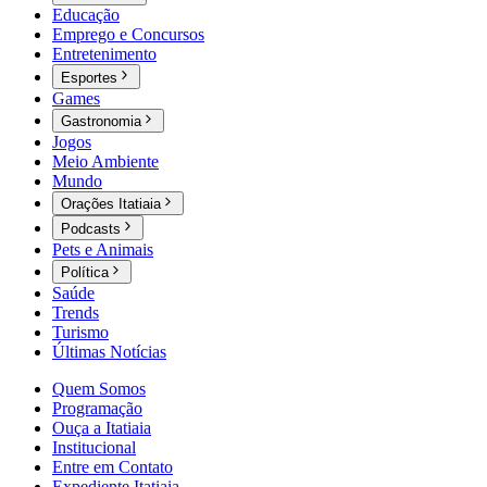
Educação
Emprego e Concursos
Entretenimento
Esportes
Games
Gastronomia
Jogos
Meio Ambiente
Mundo
Orações Itatiaia
Podcasts
Pets e Animais
Política
Saúde
Trends
Turismo
Últimas Notícias
Quem Somos
Programação
Ouça a Itatiaia
Institucional
Entre em Contato
Expediente Itatiaia