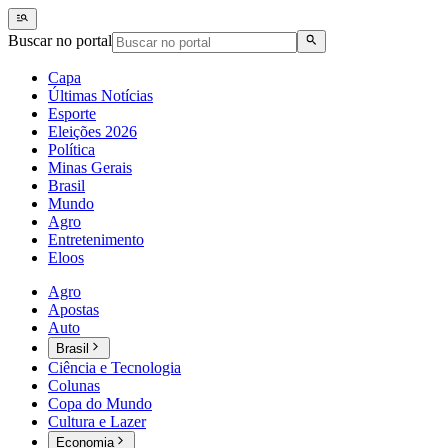
Buscar no portal
Capa
Últimas Notícias
Esporte
Eleições 2026
Política
Minas Gerais
Brasil
Mundo
Agro
Entretenimento
Eloos
Agro
Apostas
Auto
Brasil
Ciência e Tecnologia
Colunas
Copa do Mundo
Cultura e Lazer
Economia