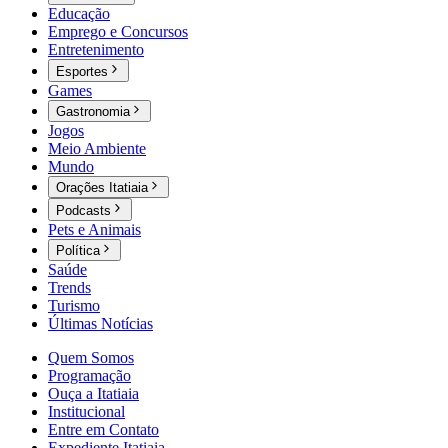
Educação
Emprego e Concursos
Entretenimento
Esportes
Games
Gastronomia
Jogos
Meio Ambiente
Mundo
Orações Itatiaia
Podcasts
Pets e Animais
Política
Saúde
Trends
Turismo
Últimas Notícias
Quem Somos
Programação
Ouça a Itatiaia
Institucional
Entre em Contato
Expediente Itatiaia