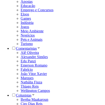
Apostas
Educação
Emprego e Concursos
Eloos
Games
Indústria
Jogos
Meio Ambiente
Negócios
Pets e Animais
Turismo
Comentaristas
Alê Oliveira
Alexandre Simões
Edu Panzi
Emerson Romano
Fabrício
João Vitor Xavier
Marques
Nathália Fiuza
Thiago Reis
Wellington Campos
Colunistas
Bertha Maakaroun
Ciro Dias Reis