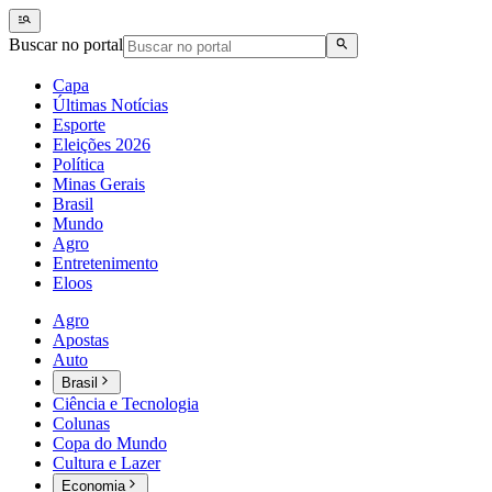
Buscar no portal
Capa
Últimas Notícias
Esporte
Eleições 2026
Política
Minas Gerais
Brasil
Mundo
Agro
Entretenimento
Eloos
Agro
Apostas
Auto
Brasil
Ciência e Tecnologia
Colunas
Copa do Mundo
Cultura e Lazer
Economia