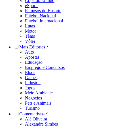
Copa do Mundo
eSports
Famosos do Esporte
Futebol Nacional
Futebol Internacional
Lutas
Motor
Tênis
Vôlei
Mais Editorias
Auto
Apostas
Educação
Emprego e Concursos
Eloos
Games
Indústria
Jogos
Meio Ambiente
Negócios
Pets e Animais
Turismo
Comentaristas
Alê Oliveira
Alexandre Simões