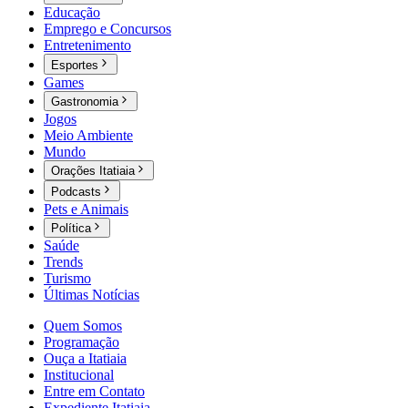
Educação
Emprego e Concursos
Entretenimento
Esportes
Games
Gastronomia
Jogos
Meio Ambiente
Mundo
Orações Itatiaia
Podcasts
Pets e Animais
Política
Saúde
Trends
Turismo
Últimas Notícias
Quem Somos
Programação
Ouça a Itatiaia
Institucional
Entre em Contato
Expediente Itatiaia