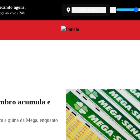
ocando agora!
Belo Horizonte
ça ao vivo
/
24h
embro acumula e
om a quina da Mega, enquanto