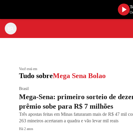
T
Ou
Você está em
Tudo sobre
Mega Sena Bolao
Brasil
Mega-Sena: primeiro sorteio de dez
prêmio sobe para R$ 7 milhões
Três apostas feitas em Minas faturaram mais de R$ 47 mil c
263 mineiros acertaram a quadra e vão levar mil reais
Há 2 anos