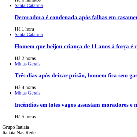
Santa Catarina
Decoradora é condenada após falhas em casamen
Há 1 hora
Santa Catarina
Homem que beijou criança de 11 anos à força é 
Há 2 horas
Minas Gerais
Três dias após deixar prisão, homem fica sem ga
Há 4 horas
Minas Gerais
Incêndios em lotes vagos assustam moradores e
Há 5 horas
Grupo Itatiaia
Itatiaia Nas Redes