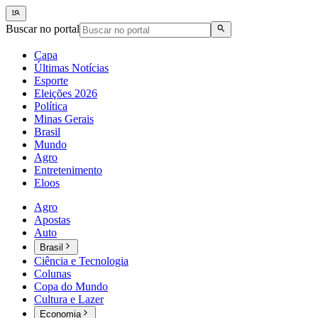
Buscar no portal
Capa
Últimas Notícias
Esporte
Eleições 2026
Política
Minas Gerais
Brasil
Mundo
Agro
Entretenimento
Eloos
Agro
Apostas
Auto
Brasil
Ciência e Tecnologia
Colunas
Copa do Mundo
Cultura e Lazer
Economia