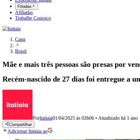
Filiadas
Afiliadas
Trabalhe Conosco
Capa
Brasil
Mãe e mais três pessoas são presas por ve
Recém-nascido de 27 dias foi entregue a 
Por
Itatiaia
01/04/2025 às 02h06
•
Atualizado
há 1 ano
Compartilhar
Adicionar Itatiaia ao