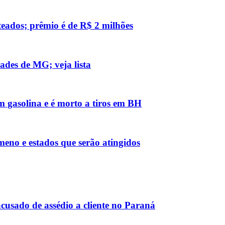
teados; prêmio é de R$ 2 milhões
ades de MG; veja lista
m gasolina e é morto a tiros em BH
meno e estados que serão atingidos
usado de assédio a cliente no Paraná