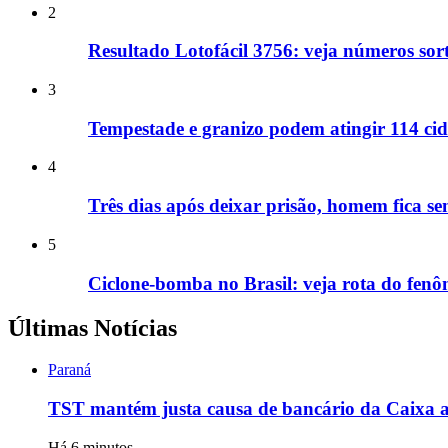
2
Resultado Lotofácil 3756: veja números sor
3
Tempestade e granizo podem atingir 114 cid
4
Três dias após deixar prisão, homem fica se
5
Ciclone-bomba no Brasil: veja rota do fenô
Últimas Notícias
Paraná
TST mantém justa causa de bancário da Caixa ac
Há 6 minutos