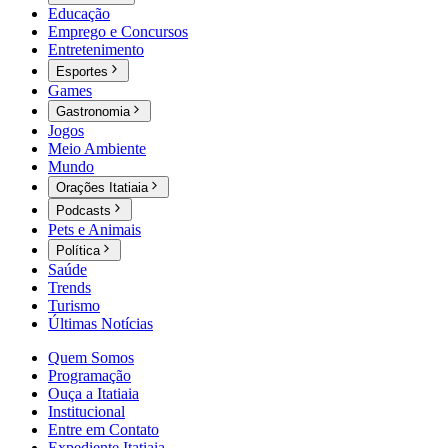
Educação
Emprego e Concursos
Entretenimento
Esportes
Games
Gastronomia
Jogos
Meio Ambiente
Mundo
Orações Itatiaia
Podcasts
Pets e Animais
Política
Saúde
Trends
Turismo
Últimas Notícias
Quem Somos
Programação
Ouça a Itatiaia
Institucional
Entre em Contato
Expediente Itatiaia