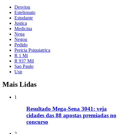
Desviou
Estelionato
Estudante
Justica
Medicina
Nega
Negou
Pedido
Pericia Psiquiatrica
R 1 Mi
R 937 Mil
Sao Paulo
Usp
Mais Lidas
1
Resultado Mega-Sena 3041: veja
cidades das 88 apostas premiadas no
concurso
2