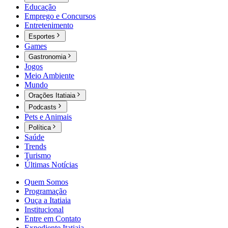
Educação
Emprego e Concursos
Entretenimento
Esportes
Games
Gastronomia
Jogos
Meio Ambiente
Mundo
Orações Itatiaia
Podcasts
Pets e Animais
Política
Saúde
Trends
Turismo
Últimas Notícias
Quem Somos
Programação
Ouça a Itatiaia
Institucional
Entre em Contato
Expediente Itatiaia