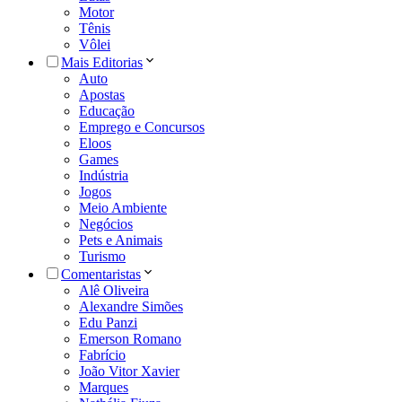
Motor
Tênis
Vôlei
Mais Editorias
Auto
Apostas
Educação
Emprego e Concursos
Eloos
Games
Indústria
Jogos
Meio Ambiente
Negócios
Pets e Animais
Turismo
Comentaristas
Alê Oliveira
Alexandre Simões
Edu Panzi
Emerson Romano
Fabrício
João Vitor Xavier
Marques