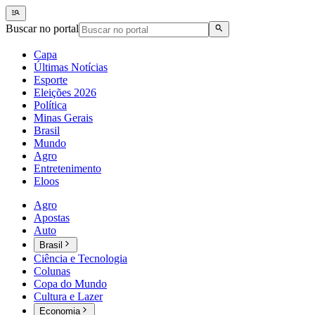
Buscar no portal
Capa
Últimas Notícias
Esporte
Eleições 2026
Política
Minas Gerais
Brasil
Mundo
Agro
Entretenimento
Eloos
Agro
Apostas
Auto
Brasil
Ciência e Tecnologia
Colunas
Copa do Mundo
Cultura e Lazer
Economia