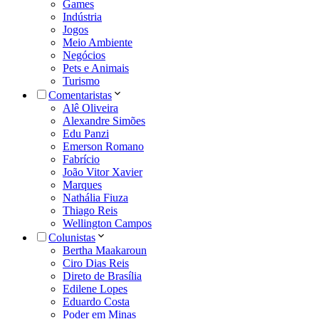
Games
Indústria
Jogos
Meio Ambiente
Negócios
Pets e Animais
Turismo
Comentaristas
Alê Oliveira
Alexandre Simões
Edu Panzi
Emerson Romano
Fabrício
João Vitor Xavier
Marques
Nathália Fiuza
Thiago Reis
Wellington Campos
Colunistas
Bertha Maakaroun
Ciro Dias Reis
Direto de Brasília
Edilene Lopes
Eduardo Costa
Poder em Minas