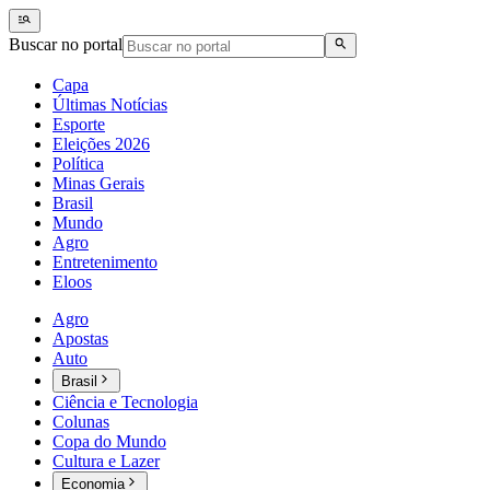
Buscar no portal
Capa
Últimas Notícias
Esporte
Eleições 2026
Política
Minas Gerais
Brasil
Mundo
Agro
Entretenimento
Eloos
Agro
Apostas
Auto
Brasil
Ciência e Tecnologia
Colunas
Copa do Mundo
Cultura e Lazer
Economia