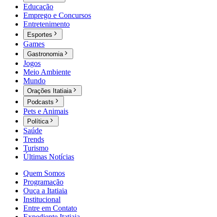
Educação
Emprego e Concursos
Entretenimento
Esportes
Games
Gastronomia
Jogos
Meio Ambiente
Mundo
Orações Itatiaia
Podcasts
Pets e Animais
Política
Saúde
Trends
Turismo
Últimas Notícias
Quem Somos
Programação
Ouça a Itatiaia
Institucional
Entre em Contato
Expediente Itatiaia