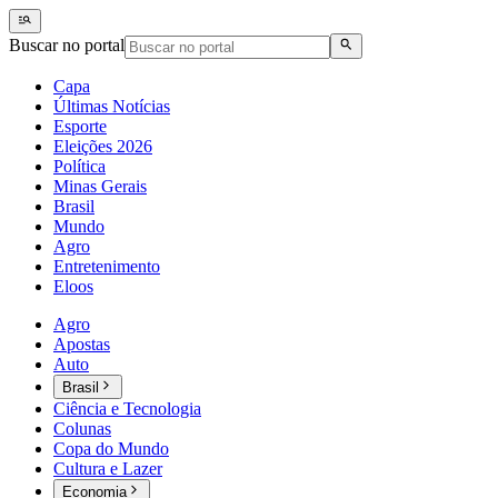
Buscar no portal
Capa
Últimas Notícias
Esporte
Eleições 2026
Política
Minas Gerais
Brasil
Mundo
Agro
Entretenimento
Eloos
Agro
Apostas
Auto
Brasil
Ciência e Tecnologia
Colunas
Copa do Mundo
Cultura e Lazer
Economia