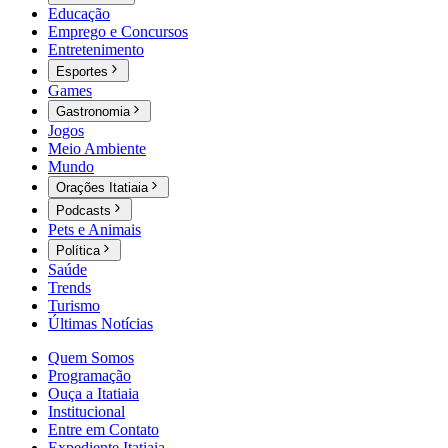
Educação
Emprego e Concursos
Entretenimento
Esportes
Games
Gastronomia
Jogos
Meio Ambiente
Mundo
Orações Itatiaia
Podcasts
Pets e Animais
Política
Saúde
Trends
Turismo
Últimas Notícias
Quem Somos
Programação
Ouça a Itatiaia
Institucional
Entre em Contato
Expediente Itatiaia