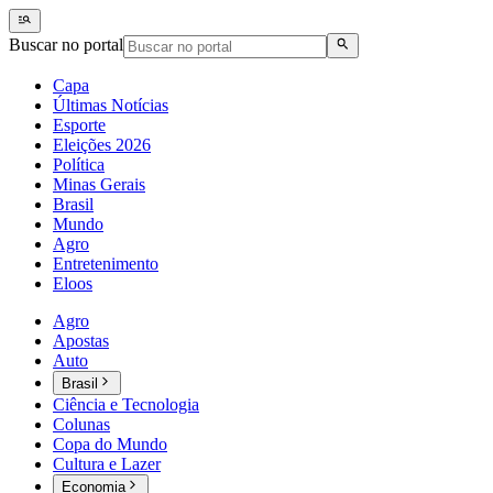
Buscar no portal
Capa
Últimas Notícias
Esporte
Eleições 2026
Política
Minas Gerais
Brasil
Mundo
Agro
Entretenimento
Eloos
Agro
Apostas
Auto
Brasil
Ciência e Tecnologia
Colunas
Copa do Mundo
Cultura e Lazer
Economia