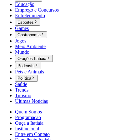
Educação
Emprego e Concursos
Entretenimento
Esportes
Games
Gastronomia
Jogos
Meio Ambiente
Mundo
Orações Itatiaia
Podcasts
Pets e Animais
Política
Saúde
Trends
Turismo
Últimas Notícias
Quem Somos
Programação
Ouça a Itatiaia
Institucional
Entre em Contato
Expediente Itatiaia