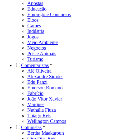
Apostas
Educação
Emprego e Concursos
Eloos
Games
Indústria
Jogos
Meio Ambiente
Negócios
Pets e Animais
Turismo
Comentaristas
Alê Oliveira
Alexandre Simões
Edu Panzi
Emerson Romano
Fabrício
João Vitor Xavier
Marques
Nathália Fiuza
Thiago Reis
Wellington Campos
Colunistas
Bertha Maakaroun
Ciro Dias Reis