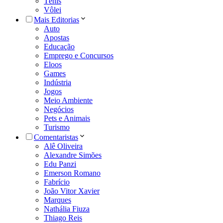
Tênis
Vôlei
Mais Editorias
Auto
Apostas
Educação
Emprego e Concursos
Eloos
Games
Indústria
Jogos
Meio Ambiente
Negócios
Pets e Animais
Turismo
Comentaristas
Alê Oliveira
Alexandre Simões
Edu Panzi
Emerson Romano
Fabrício
João Vitor Xavier
Marques
Nathália Fiuza
Thiago Reis