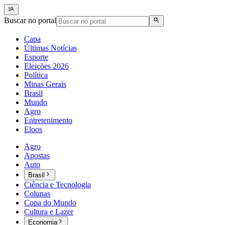
Buscar no portal
Capa
Últimas Notícias
Esporte
Eleições 2026
Política
Minas Gerais
Brasil
Mundo
Agro
Entretenimento
Eloos
Agro
Apostas
Auto
Brasil
Ciência e Tecnologia
Colunas
Copa do Mundo
Cultura e Lazer
Economia