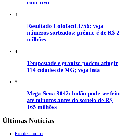
concurso
3
Resultado Lotofácil 3756: veja
números sorteados; prêmio é de R$ 2
milhões
4
Tempestade e granizo podem atingir
114 cidades de MG; veja lista
5
Mega-Sena 3042: bolão pode ser feito
até minutos antes do sorteio de R$
165 milhões
Últimas Notícias
Rio de Janeiro