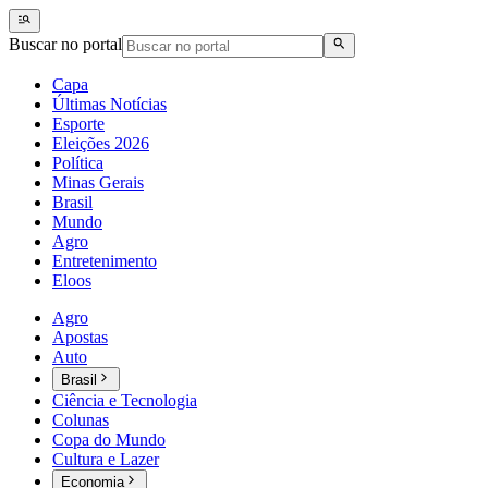
Buscar no portal
Capa
Últimas Notícias
Esporte
Eleições 2026
Política
Minas Gerais
Brasil
Mundo
Agro
Entretenimento
Eloos
Agro
Apostas
Auto
Brasil
Ciência e Tecnologia
Colunas
Copa do Mundo
Cultura e Lazer
Economia