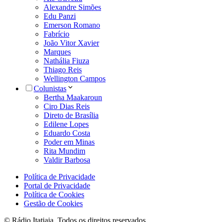
Alexandre Simões
Edu Panzi
Emerson Romano
Fabrício
João Vitor Xavier
Marques
Nathália Fiuza
Thiago Reis
Wellington Campos
Colunistas
Bertha Maakaroun
Ciro Dias Reis
Direto de Brasília
Edilene Lopes
Eduardo Costa
Poder em Minas
Rita Mundim
Valdir Barbosa
Política de Privacidade
Portal de Privacidade
Política de Cookies
Gestão de Cookies
© Rádio Itatiaia. Todos os direitos reservados.