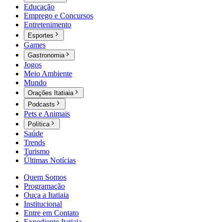
Educação
Emprego e Concursos
Entretenimento
Esportes
Games
Gastronomia
Jogos
Meio Ambiente
Mundo
Orações Itatiaia
Podcasts
Pets e Animais
Política
Saúde
Trends
Turismo
Últimas Notícias
Quem Somos
Programação
Ouça a Itatiaia
Institucional
Entre em Contato
Expediente Itatiaia