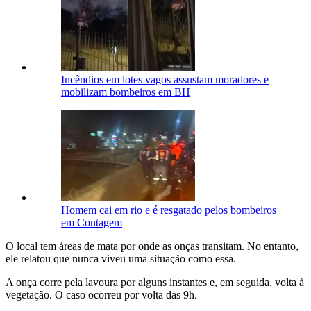
Incêndios em lotes vagos assustam moradores e
mobilizam bombeiros em BH
Homem cai em rio e é resgatado pelos bombeiros
em Contagem
O local tem áreas de mata por onde as onças transitam. No entanto,
ele relatou que nunca viveu uma situação como essa.
A onça corre pela lavoura por alguns instantes e, em seguida, volta à
vegetação. O caso ocorreu por volta das 9h.