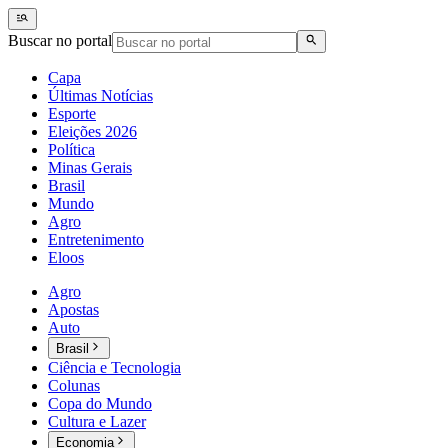
Buscar no portal
Capa
Últimas Notícias
Esporte
Eleições 2026
Política
Minas Gerais
Brasil
Mundo
Agro
Entretenimento
Eloos
Agro
Apostas
Auto
Brasil
Ciência e Tecnologia
Colunas
Copa do Mundo
Cultura e Lazer
Economia