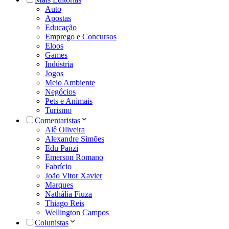
Auto
Apostas
Educação
Emprego e Concursos
Eloos
Games
Indústria
Jogos
Meio Ambiente
Negócios
Pets e Animais
Turismo
Comentaristas
Alê Oliveira
Alexandre Simões
Edu Panzi
Emerson Romano
Fabrício
João Vitor Xavier
Marques
Nathália Fiuza
Thiago Reis
Wellington Campos
Colunistas