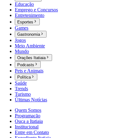
Educação
Emprego e Concursos
Entretenimento
Esportes
Games
Gastronomia
Jogos
Meio Ambiente
Mundo
Orações Itatiaia
Podcasts
Pets e Animais
Política
Saúde
Trends
Turismo
Últimas Notícias
Quem Somos
Programação
Ouça a Itatiaia
Institucional
Entre em Contato
Expediente Itatiaia