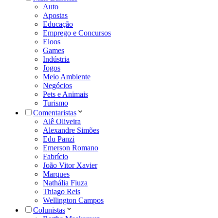
Auto
Apostas
Educação
Emprego e Concursos
Eloos
Games
Indústria
Jogos
Meio Ambiente
Negócios
Pets e Animais
Turismo
Comentaristas
Alê Oliveira
Alexandre Simões
Edu Panzi
Emerson Romano
Fabrício
João Vitor Xavier
Marques
Nathália Fiuza
Thiago Reis
Wellington Campos
Colunistas