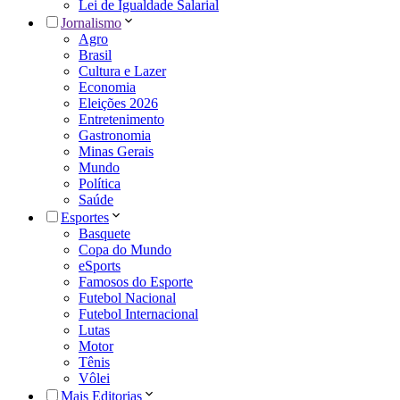
Lei de Igualdade Salarial
Jornalismo
Agro
Brasil
Cultura e Lazer
Economia
Eleições 2026
Entretenimento
Gastronomia
Minas Gerais
Mundo
Política
Saúde
Esportes
Basquete
Copa do Mundo
eSports
Famosos do Esporte
Futebol Nacional
Futebol Internacional
Lutas
Motor
Tênis
Vôlei
Mais Editorias