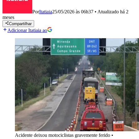
Por
Itatiaia
25/05/2026 às 06h37
•
Atualizado
há 2
meses
Compartilhar
Adicionar Itatiaia ao
Acidente deixou motociclistas gravemente ferido
•