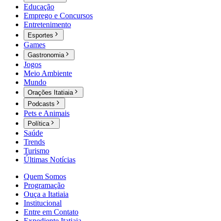
Educação
Emprego e Concursos
Entretenimento
Esportes
Games
Gastronomia
Jogos
Meio Ambiente
Mundo
Orações Itatiaia
Podcasts
Pets e Animais
Política
Saúde
Trends
Turismo
Últimas Notícias
Quem Somos
Programação
Ouça a Itatiaia
Institucional
Entre em Contato
Expediente Itatiaia