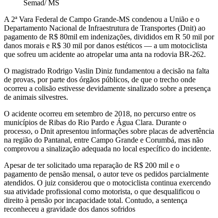
Semad/ MS
A 2ª Vara Federal de Campo Grande-MS condenou a União e o
Departamento Nacional de Infraestrutura de Transportes (Dnit) ao
pagamento de R$ 80mil em indenizações, divididos em R 50 mil por
danos morais e R$ 30 mil por danos estéticos — a um motociclista
que sofreu um acidente ao atropelar uma anta na rodovia BR-262.
O magistrado Rodrigo Vaslin Diniz fundamentou a decisão na falta
de provas, por parte dos órgãos públicos, de que o trecho onde
ocorreu a colisão estivesse devidamente sinalizado sobre a presença
de animais silvestres.
O acidente ocorreu em setembro de 2018, no percurso entre os
municípios de Ribas do Rio Pardo e Água Clara. Durante o
processo, o Dnit apresentou informações sobre placas de advertência
na região do Pantanal, entre Campo Grande e Corumbá, mas não
comprovou a sinalização adequada no local específico do incidente.
Apesar de ter solicitado uma reparação de R$ 200 mil e o
pagamento de pensão mensal, o autor teve os pedidos parcialmente
atendidos. O juiz considerou que o motociclista continua exercendo
sua atividade profissional como motorista, o que desqualificou o
direito à pensão por incapacidade total. Contudo, a sentença
reconheceu a gravidade dos danos sofridos