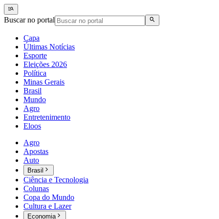
Buscar no portal
Capa
Últimas Notícias
Esporte
Eleições 2026
Política
Minas Gerais
Brasil
Mundo
Agro
Entretenimento
Eloos
Agro
Apostas
Auto
Brasil
Ciência e Tecnologia
Colunas
Copa do Mundo
Cultura e Lazer
Economia