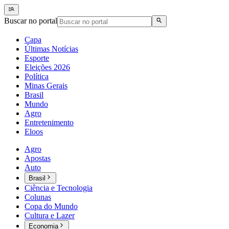
Buscar no portal
Capa
Últimas Notícias
Esporte
Eleições 2026
Política
Minas Gerais
Brasil
Mundo
Agro
Entretenimento
Eloos
Agro
Apostas
Auto
Brasil
Ciência e Tecnologia
Colunas
Copa do Mundo
Cultura e Lazer
Economia