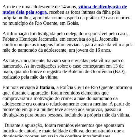
A mãe de uma adolescente de 14 anos,
vítima de divulgação de
nudes dela pela sogra,
recebeu as fotos íntimas da filha pela
própria mulher, apontada como suspeita da prática. O caso ocorreu
no município de Rio Quente, em Goiás.
A informação foi divulgada pelo delegado responsável pelo caso,
Fabiano Henrique Jacomelis, em entrevista ao g1. Jacomelis
confirmou que as imagens foram enviadas para a mãe da vítima pela
mãe do namorado da adolescente, um jovem de 16 anos.
As fotos, inicialmente, haviam sido enviadas pela vítima para o
namorado. As investigações sobre o caso começaram em 13 de
maio, quando houve o registro de Boletim de Ocorrência (B.O),
realizado pela mãe da vítima.
Em nota enviada à
Itatiaia
, a Polícia Civil de Rio Quente informou
que, durante a apuração, foram reunidos elementos que
comprovaram a motivação do crime: a mãe do namorado da
adolescente era contra o relacionamento com a menina. A partir do
momento em que a mulher teve acesso aos arquivos, passou a
divulgá-los para outras pessoas, incluindo a própria mãe da vítima.
"Durante a apuração, foram reunidos elementos que apontaram
indícios de autoria e materialidade delitiva, demonstrando que a
divulgação ocorreu em razão de conflitos intrafamiliares