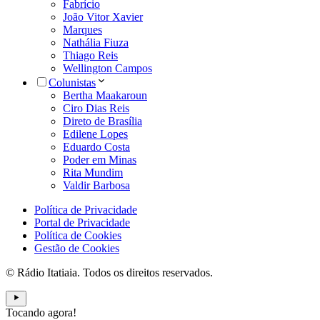
Fabrício
João Vitor Xavier
Marques
Nathália Fiuza
Thiago Reis
Wellington Campos
Colunistas
Bertha Maakaroun
Ciro Dias Reis
Direto de Brasília
Edilene Lopes
Eduardo Costa
Poder em Minas
Rita Mundim
Valdir Barbosa
Política de Privacidade
Portal de Privacidade
Política de Cookies
Gestão de Cookies
© Rádio Itatiaia. Todos os direitos reservados.
Tocando agora!