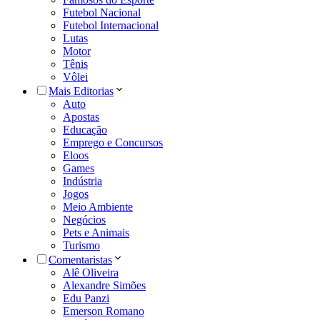
Futebol Nacional
Futebol Internacional
Lutas
Motor
Tênis
Vôlei
Mais Editorias
Auto
Apostas
Educação
Emprego e Concursos
Eloos
Games
Indústria
Jogos
Meio Ambiente
Negócios
Pets e Animais
Turismo
Comentaristas
Alê Oliveira
Alexandre Simões
Edu Panzi
Emerson Romano