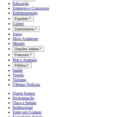
Educação
Emprego e Concursos
Entretenimento
Esportes
Games
Gastronomia
Jogos
Meio Ambiente
Mundo
Orações Itatiaia
Podcasts
Pets e Animais
Política
Saúde
Trends
Turismo
Últimas Notícias
Quem Somos
Programação
Ouça a Itatiaia
Institucional
Entre em Contato
Expediente Itatiaia