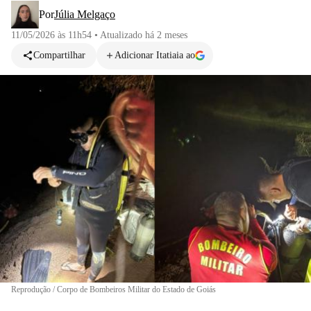
Por
Júlia Melgaço
11/05/2026 às 11h54
•
Atualizado
há 2 meses
Compartilhar
Adicionar Itatiaia ao
Reprodução / Corpo de Bombeiros Militar do Estado de Goiás