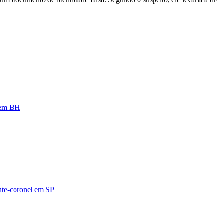
a em BH
ente-coronel em SP