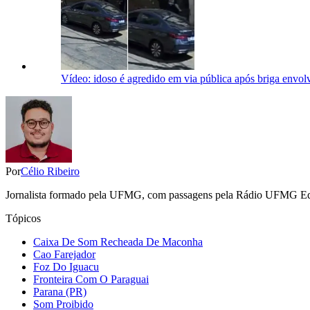
Vídeo: idoso é agredido em via pública após briga env
Por
Célio Ribeiro
Jornalista formado pela UFMG, com passagens pela Rádio UFMG Educat
Tópicos
Caixa De Som Recheada De Maconha
Cao Farejador
Foz Do Iguacu
Fronteira Com O Paraguai
Parana (PR)
Som Proibido