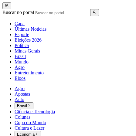
Buscar no portal
Capa
Últimas Notícias
Esporte
Eleições 2026
Política
Minas Gerais
Brasil
Mundo
Agro
Entretenimento
Eloos
Agro
Apostas
Auto
Brasil
Ciência e Tecnologia
Colunas
Copa do Mundo
Cultura e Lazer
Economia