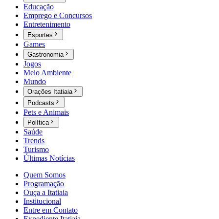
Educação
Emprego e Concursos
Entretenimento
Esportes
Games
Gastronomia
Jogos
Meio Ambiente
Mundo
Orações Itatiaia
Podcasts
Pets e Animais
Política
Saúde
Trends
Turismo
Últimas Notícias
Quem Somos
Programação
Ouça a Itatiaia
Institucional
Entre em Contato
Expediente Itatiaia