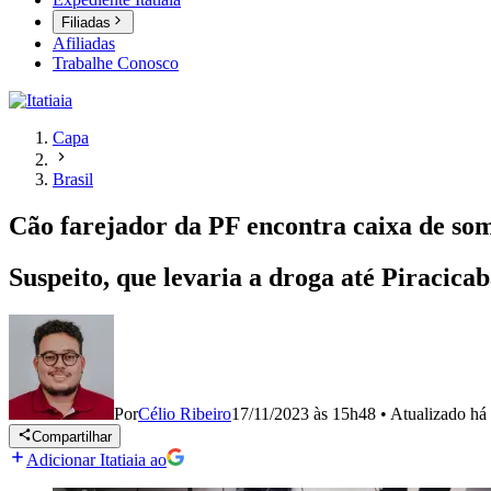
Filiadas
Afiliadas
Trabalhe Conosco
Capa
Brasil
Cão farejador da PF encontra caixa de so
Suspeito, que levaria a droga até Piracica
Por
Célio Ribeiro
17/11/2023 às 15h48
•
Atualizado
há
Compartilhar
Adicionar Itatiaia ao