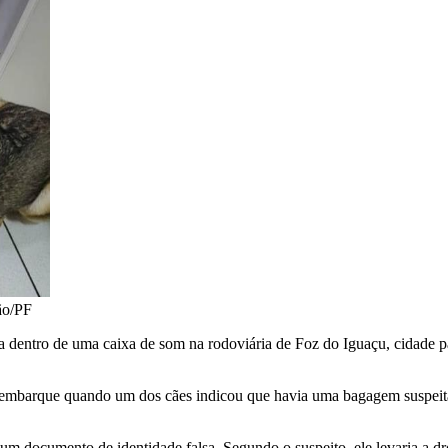
ão/PF
 dentro de uma caixa de som na rodoviária de Foz do Iguaçu, cidade pa
de embarque quando um dos cães indicou que havia uma bagagem suspeita
 um documento de identidade falsa. Segundo o suspeito, ele levaria a 