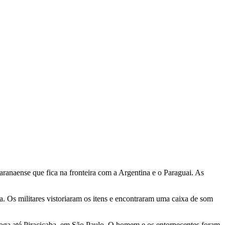
ranaense que fica na fronteira com a Argentina e o Paraguai. As
. Os militares vistoriaram os itens e encontraram uma caixa de som
droga até Piracicaba, em São Paulo. O homem e os entorpecentes foram