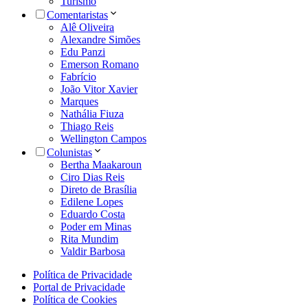
Turismo
Comentaristas
Alê Oliveira
Alexandre Simões
Edu Panzi
Emerson Romano
Fabrício
João Vitor Xavier
Marques
Nathália Fiuza
Thiago Reis
Wellington Campos
Colunistas
Bertha Maakaroun
Ciro Dias Reis
Direto de Brasília
Edilene Lopes
Eduardo Costa
Poder em Minas
Rita Mundim
Valdir Barbosa
Política de Privacidade
Portal de Privacidade
Política de Cookies