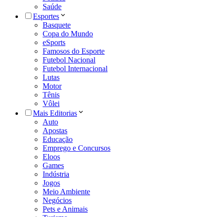
Saúde
Esportes
Basquete
Copa do Mundo
eSports
Famosos do Esporte
Futebol Nacional
Futebol Internacional
Lutas
Motor
Tênis
Vôlei
Mais Editorias
Auto
Apostas
Educação
Emprego e Concursos
Eloos
Games
Indústria
Jogos
Meio Ambiente
Negócios
Pets e Animais