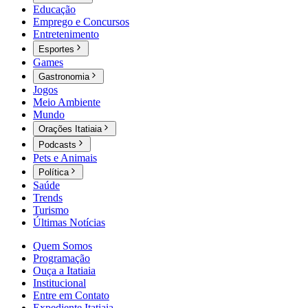
Educação
Emprego e Concursos
Entretenimento
Esportes
Games
Gastronomia
Jogos
Meio Ambiente
Mundo
Orações Itatiaia
Podcasts
Pets e Animais
Política
Saúde
Trends
Turismo
Últimas Notícias
Quem Somos
Programação
Ouça a Itatiaia
Institucional
Entre em Contato
Expediente Itatiaia