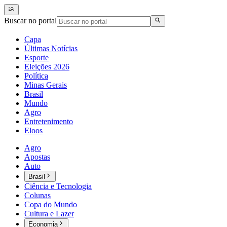
Buscar no portal
Capa
Últimas Notícias
Esporte
Eleições 2026
Política
Minas Gerais
Brasil
Mundo
Agro
Entretenimento
Eloos
Agro
Apostas
Auto
Brasil
Ciência e Tecnologia
Colunas
Copa do Mundo
Cultura e Lazer
Economia