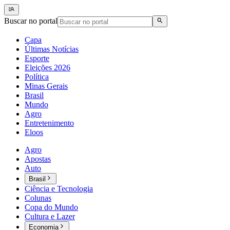
Buscar no portal
Capa
Últimas Notícias
Esporte
Eleições 2026
Política
Minas Gerais
Brasil
Mundo
Agro
Entretenimento
Eloos
Agro
Apostas
Auto
Brasil
Ciência e Tecnologia
Colunas
Copa do Mundo
Cultura e Lazer
Economia