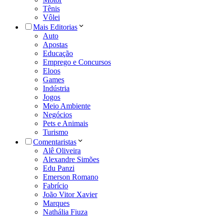
Tênis
Vôlei
Mais Editorias
Auto
Apostas
Educação
Emprego e Concursos
Eloos
Games
Indústria
Jogos
Meio Ambiente
Negócios
Pets e Animais
Turismo
Comentaristas
Alê Oliveira
Alexandre Simões
Edu Panzi
Emerson Romano
Fabrício
João Vitor Xavier
Marques
Nathália Fiuza