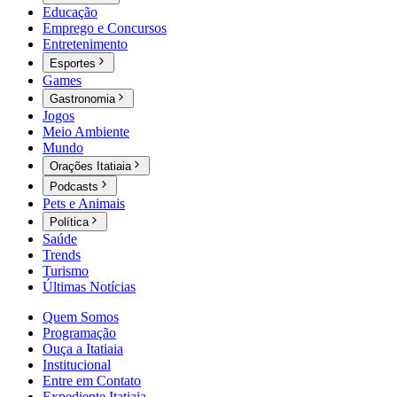
Educação
Emprego e Concursos
Entretenimento
Esportes
Games
Gastronomia
Jogos
Meio Ambiente
Mundo
Orações Itatiaia
Podcasts
Pets e Animais
Política
Saúde
Trends
Turismo
Últimas Notícias
Quem Somos
Programação
Ouça a Itatiaia
Institucional
Entre em Contato
Expediente Itatiaia